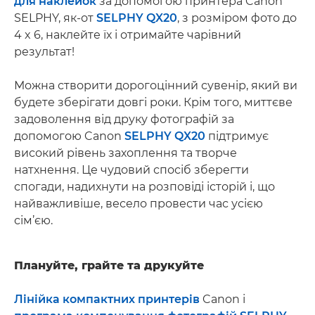
для наклейок
за допомогою принтера Canon
SELPHY, як-от
SELPHY QX20
, з розміром фото до
4 x 6, наклейте їх і отримайте чарівний
результат!
Можна створити дорогоцінний сувенір, який ви
будете зберігати довгі роки. Крім того, миттєве
задоволення від друку фотографій за
допомогою Canon
SELPHY QX20
підтримує
високий рівень захоплення та творче
натхнення. Це чудовий спосіб зберегти
спогади, надихнути на розповіді історій і, що
найважливіше, весело провести час усією
сім’єю.
Плануйте, грайте та друкуйте
Лінійка компактних принтерів
Canon і