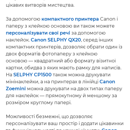
цікавих витворів мистецтва.
За допомогою
компактного принтера
Canon і
паперу з клейкою основою ви також можете
персоналізувати свої речі
за допомогою
наклейок.
Canon SELPHY QX20
, серед інших
компактних принтерів, дозволяє обрати один із
двох форматів фотопаперу з клейкою
основою — квадратний або формату візитної
картки, обидва з яких мають рамку для написів.
На
SELPHY CP1500
також можна друкувати
мінінаклейки, а на принтерах в лінійці
Canon
Zoemini
можна друкувати на двох типах паперу
для наклейок — прямокутному й меншому за
розміром круглому папері.
Можливості безмежні, що дозволяє
персоналізувати ваш простір і додати цікавинки