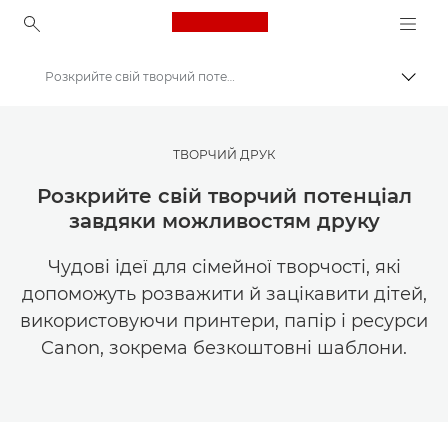
Canon Logo, back to ho
Розкрийте свій творчий потенціал завдяки можливостям друку
Пере
Canon
Ресурси для натхнення | Поради щодо фотографування і друку та рекомендації для покупців
ТВОРЧИЙ ДРУК
Фотографування та друк: поради та методи
Розкрийте свій творчий потенціал
завдяки можливостям друку
Чудові ідеї для сімейної творчості, які
допоможуть розважити й зацікавити дітей,
використовуючи принтери, папір і ресурси
Canon, зокрема безкоштовні шаблони.