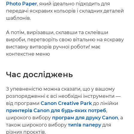
Photo Paper
, який ідеально підходить для
передачі яскравих кольорів і складних деталей
шаблонів.
А потім, вирізавши, склавши та склеївши
вироби, перетворіть свою вітальню на яскраву
виставку витворів ручної роботи! має
контекстне меню
Час досліджень
З упевненістю можна сказати, що у вашому
розпорядженні є всі необхідні інструменти —
від програми
Canon Creative Park
до лінійки
принтерів Canon для будь-яких потреб
,
широкого вибору
програм для друку Canon
, а
також широкого вибору
типів паперу
для
різних проєктів.