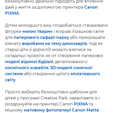
безкоштовно, ідеально підходять для втілення
ідей у життя за допомогою принтера
Canon
PIXMA
.
Дітям молодшого віку сподобається створювати
фігурки
милих тварин
і яскраві іграшкові світи
для
паперового сафарі-парку
або прикрашати
кімнату
виробами на тему динозаврів
, тоді як
старші діти (і дорослі!) можуть взятися за
складніші проєкти, як-от створення паперової
моделі відомої будівлі
, деталізованого
космічного корабля
,
3D-моделі сонячної
системи
або створення цілого
мініатюрного
світу
.
Просто виберіть безкоштовні шаблони для
дітей у програмі Creative Park, завантажте їх і
роздрукуйте на принтері Canon
PIXMA
та
міцному
матовому фотопапері Canon Matte