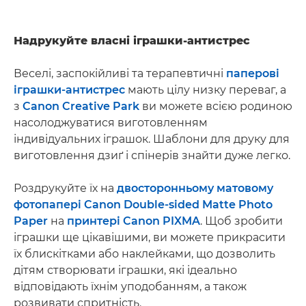
Надрукуйте власні іграшки-антистрес
Веселі, заспокійливі та терапевтичні
паперові
іграшки-антистрес
мають цілу низку переваг, а
з
Canon Creative Park
ви можете всією родиною
насолоджуватися виготовленням
індивідуальних іграшок. Шаблони для друку для
виготовлення дзиґ і спінерів знайти дуже легко.
Роздрукуйте їх на
двосторонньому матовому
фотопапері Canon Double-sided Matte Photo
Paper
на
принтері Canon PIXMA
. Щоб зробити
іграшки ще цікавішими, ви можете прикрасити
їх блискітками або наклейками, що дозволить
дітям створювати іграшки, які ідеально
відповідають їхнім уподобанням, а також
розвивати спритність.