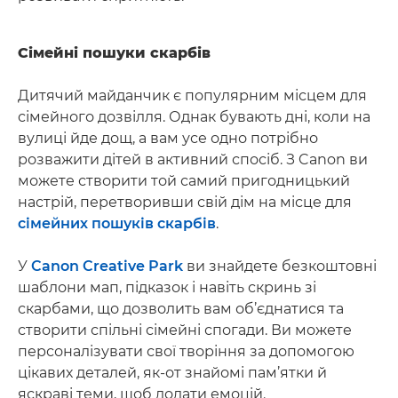
Сімейні пошуки скарбів
Дитячий майданчик є популярним місцем для
сімейного дозвілля. Однак бувають дні, коли на
вулиці йде дощ, а вам усе одно потрібно
розважити дітей в активний спосіб. З Canon ви
можете створити той самий пригодницький
настрій, перетворивши свій дім на місце для
сімейних пошуків скарбів
.
У
Canon Creative Park
ви знайдете безкоштовні
шаблони мап, підказок і навіть скринь зі
скарбами, що дозволить вам об’єднатися та
створити спільні сімейні спогади. Ви можете
персоналізувати свої творіння за допомогою
цікавих деталей, як-от знайомі пам’ятки й
яскраві теми, щоб додати емоцій.