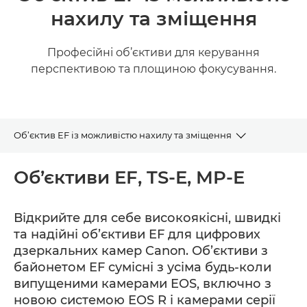
нахилу та зміщення
Професійні об’єктиви для керування
перспективою та площиною фокусування.
Об’єктив EF із можливістю нахилу та зміщення
EF
Об’єктиви EF, TS-E, MP-E
Відкрийте для себе високоякісні, швидкі
та надійні об’єктиви EF для цифрових
дзеркальних камер Canon. Об’єктиви з
байонетом EF сумісні з усіма будь-коли
випущеними камерами EOS, включно з
новою системою EOS R і камерами серії