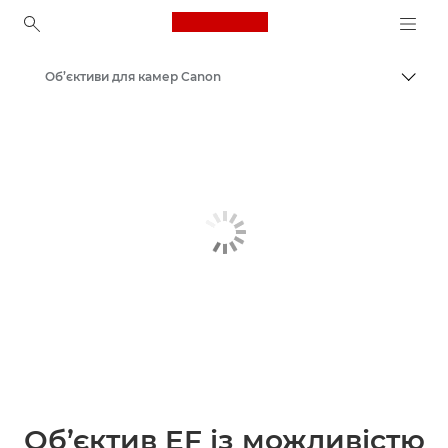
Canon Logo, back to ho
Об’єктиви для камер Canon
Пере
Canon
Об’єктив EF із можливістю