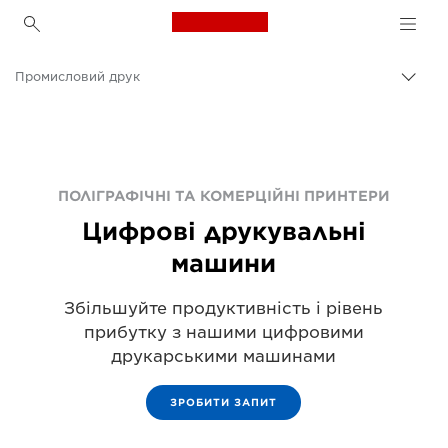
Canon Logo, back to h
Промисловий друк
Пере
Brea
Canon
Рішення та послуги
Продукти для бізнесу
ПОЛІГРАФІЧНІ ТА КОМЕРЦІЙНІ ПРИНТЕРИ
Цифрові друкувальні
машини
Збільшуйте продуктивність і рівень
прибутку з нашими цифровими
друкарськими машинами
ЗРОБИТИ ЗАПИТ