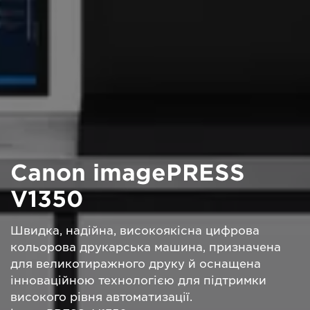
Canon imagePRESS
V1350
Швидка, надійна, високоякісна цифрова
кольорова друкарська машина, призначена
для великотиражного друку й оснащена
інноваційною технологією для підтримки
високого рівня автоматизації.