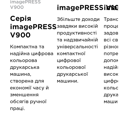
imagePRESS
imagePRESS V100
image
V900
Серія
Збільште доходи
Трансфо
imagePRESS
завдяки високій
процеси 
продуктивності
задоволь
V900
та надзвичайній
всі свої
Компактна та
універсальності
різномані
надійна цифрова
компактної
потреби 
кольорова
цифрової
допомог
друкарська
кольорової
надійної
машина,
друкарської
високояк
створена для
машини.
цифрової
економії часу й
кольоров
зменшення
друкарсь
обсягів ручної
машини.
праці.