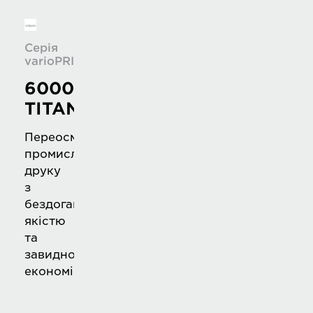
Серія
varioPRINT
6000
TITAN
Переосмислення
промислового
друку
з
бездоганною
якістю
та
завидною
економією