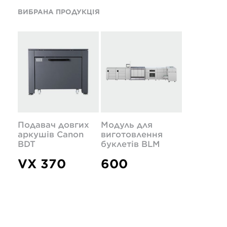
ВИБРАНА ПРОДУКЦІЯ
Подавач довгих
Модуль для
аркушів Canon
виготовлення
BDT
буклетів BLM
VX 370
600
Високопродуктивний
Повноцінна
універсальний
інтегрована
подавач довгих
система
аркушів на базі
виготовлення