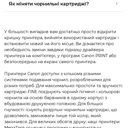
Як міняти чорнильні картриджі?
У більшості випадків вам достатньо просто відкрити
кришку принтера, вийняти використаний картридж і
встановити новий на його місце. Ви дізнаєтеся про
необхідність заміни завдяки підказці драйвера
принтера на комп’ютері, у програмі Canon PRINT або
безпосередньо на екрані самого принтера.
Принтери Canon доступні з кількома різними
системами подавання чорнил, розробленими для
різних потреб. Для максимальної простоти та зручності:
картриджі FINE поєднують чорний пігмент і кольорові
чорнила на основі барвників в одному корпусі з
вбудованою друкуючою голівкою. Для більшої
гнучкості: існують роздільні чорнильні картриджі, що
дозволяють замінювати лише той колір, який
закінчився. Для великих обсягів друку: наші принтери
MegaTank оснащені простими у використанні