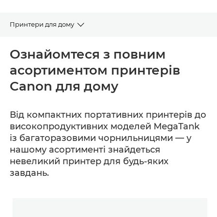
Принтери для дому
Переглянути принтери для дому
Ознайомтеся з повним
асортиментом принтерів
Знайдіть свій принтер
Canon для дому
Довідка та підтримка
Від компактних портативних принтерів до
високопродуктивних моделей MegaTank
із багаторазовими чорнильницями — у
нашому асортименті знайдеться
невеликий принтер для будь-яких
завдань.