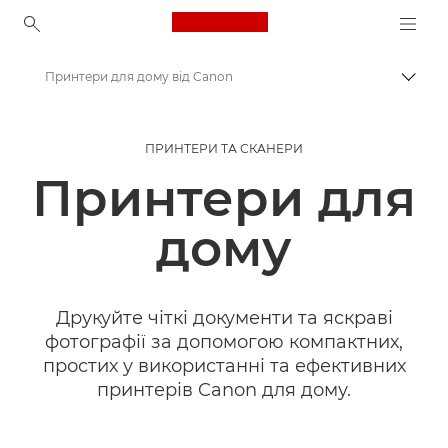
Canon Logo, back to ho
Принтери для дому від Canon
Пере
Canon
ПРИНТЕРИ ТА СКАНЕРИ
Принтери Canon
Принтери для
дому
Друкуйте чіткі документи та яскраві
фотографії за допомогою компактних,
простих у використанні та ефективних
принтерів Canon для дому.