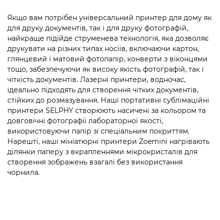
Якщо вам потрібен універсальний принтер для дому як
для друку документів, так і для друку фотографій,
найкраще підійде струменева технологія, яка дозволяє
друкувати на різних типах носіїв, включаючи картон,
глянцевий і матовий фотопапір, конверти з віконцями
тощо, забезпечуючи як високу якість фотографій, так і
чіткість документів. Лазерні принтери, водночас,
ідеально підходять для створення чітких документів,
стійких до розмазування. Наші портативні сублімаційні
принтери SELPHY створюють насичені за кольором та
довговічні фотографії лабораторної якості,
використовуючи папір зі спеціальним покриттям.
Нарешті, наші мініатюрні принтери Zoemini нагрівають
ділянки паперу з вкрапленнями мікрокристалів для
створення зображень взагалі без використання
чорнила.