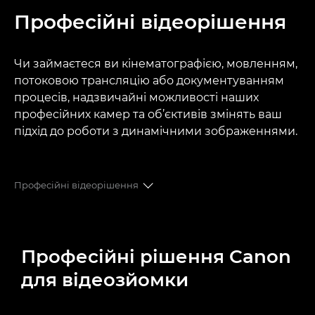
Професійні відеорішення
Чи займаєтеся ви кінематографією, мовленням,
потоковою трансляцію або документуванням
процесів, надзвичайні можливості наших
професійних камер та об’єктивів змінять ваш
підхід до роботи з динамічними зображеннями.
Професійні відеорішення
РІШЕННЯ
Професійні рішення Canon
ЛІНІЙКИ ВИРОБІВ
для відеозйомки
ПРИКЛАДИ ІЗ ЖИТТЯ