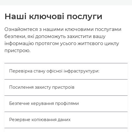
НАШІ ПОСЛУГИ
Наші ключові послуги
ДОСТУПНІ ЗА ПЕРЕДПЛАТОЮ ПОСЛУГИ
Ознайомтеся з нашими ключовими послугами
безпеки, які допоможуть захистити вашу
СХОЖА ПРОДУКЦІЯ
інформацію протягом усього життєвого циклу
пристрою.
ДОСЛІДЖУВАТИ ДАЛІ
Перевірка стану офісної інфраструктури:
КОНТАКТНІ ДАНІ
Посилення захисту пристроїв
Безпечне керування профілями
Резервне копіювання даних