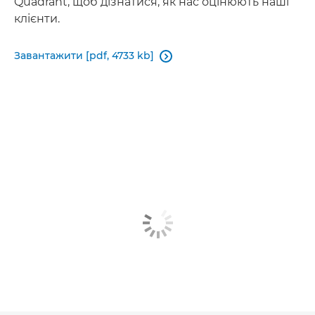
Quadrant, щоб дізнатися, як нас оцінюють наші
клієнти.
Завантажити [pdf, 4733 kb]
