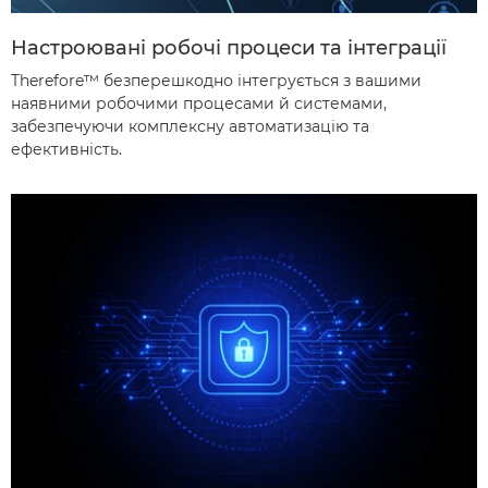
Настроювані робочі процеси та інтеграції
Therefore™ безперешкодно інтегрується з вашими
наявними робочими процесами й системами,
забезпечуючи комплексну автоматизацію та
ефективність.