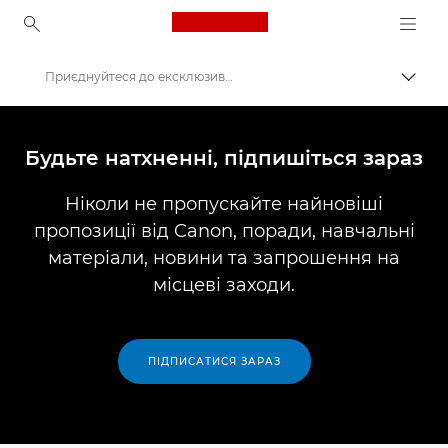
Canon Logo, back to ho
Приєднуйтеся до ексклюзивної розсилки Canon — поради, пропозиції та статистичні дані
Пере
Canon
Будьте натхненні, підпишіться зараз
Ніколи не пропускайте найновіші
пропозиції від Canon, поради, навчальні
матеріали, новини та запрошення на
місцеві заходи.
ПІДПИСАТИСЯ ЗАРАЗ