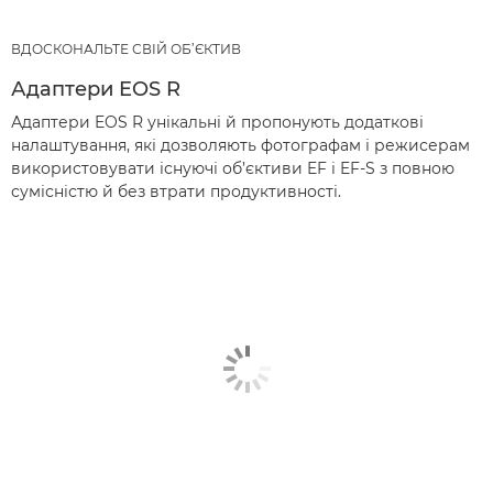
ВДОСКОНАЛЬТЕ СВІЙ ОБ’ЄКТИВ
Адаптери EOS R
Адаптери EOS R унікальні й пропонують додаткові
налаштування, які дозволяють фотографам і режисерам
використовувати існуючі об’єктиви EF і EF-S з повною
сумісністю й без втрати продуктивності.