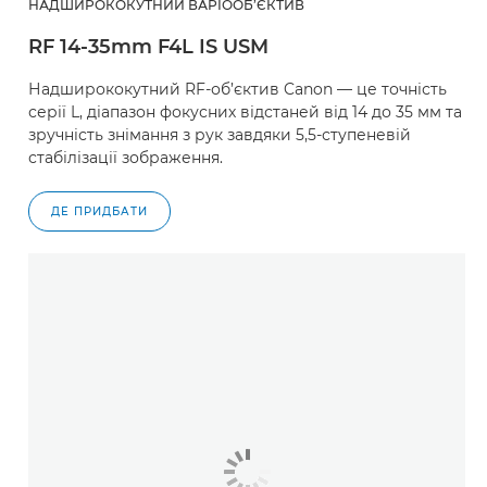
НАДШИРОКОКУТНИЙ ВАРІООБ’ЄКТИВ
RF 14-35mm F4L IS USM
Надширококутний RF-об’єктив Canon — це точність
серії L, діапазон фокусних відстаней від 14 до 35 мм та
зручність знімання з рук завдяки 5,5-ступеневій
стабілізації зображення.
ДЕ ПРИДБАТИ