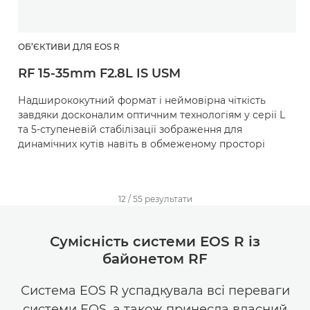
ОБ’ЄКТИВИ ДЛЯ EOS R
RF 15-35mm F2.8L IS USM
Надширококутний формат і неймовірна чіткість
завдяки досконалим оптичним технологіям у серії L
та 5-ступеневій стабілізації зображення для
динамічних кутів навіть в обмеженому просторі
12
/
55
результати
Сумісність системи EOS R із
байонетом RF
Система EOS R успадкувала всі переваги
системи EOS, а також принесла власний