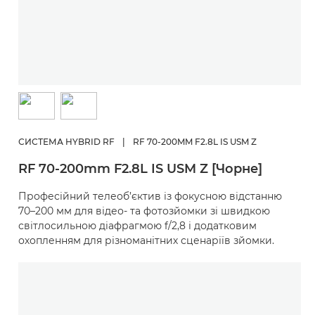
СИСТЕМА HYBRID RF
|
RF 70-200MM F2.8L IS USM Z
RF 70-200mm F2.8L IS USM Z [Чорне]
Професійний телеоб’єктив із фокусною відстанню
70–200 мм для відео- та фотозйомки зі швидкою
світлосильною діафрагмою f/2,8 і додатковим
охопленням для різноманітних сценаріїв зйомки.