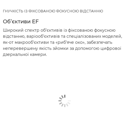
ГНУЧКІСТЬ ІЗ ФІКСОВАНОЮ ФОКУСНОЮ ВІДСТАННЮ
Об’єктиви EF
Широкий спектр об’єктивів із фіксованою фокусною
відстанню, варіооб’єктивів та спеціалізованих моделей,
як-от макрооб’єктиви та «риб’яче око», забезпечать
неперевершену якість зйомки за допомогою цифрової
дзеркальної камери.