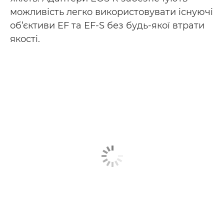
можливість легко використовувати існуючі
об’єктиви EF та EF-S без будь-якої втрати
якості.