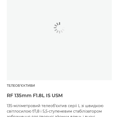
ТЕЛЕОБ’ЄКТИВИ
RF 135mm F1.8L IS USM
135-міліметровий телеоб’єктив серії L зі швидкою
світлосилою f/1,8 і 5,5-ступеневим стабілізатором
зображення для творчої зйомки вдень і вночі.