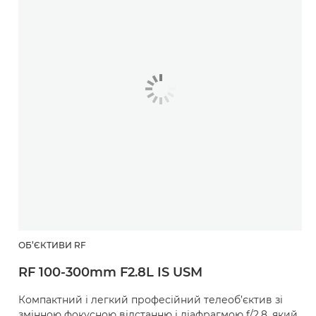
ОБ’ЄКТИВИ RF
RF 100-300mm F2.8L IS USM
Компактний і легкий професійний телеоб’єктив зі
змінною фокусною відстанню і діафрагмою f/2,8, який