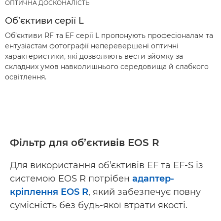
ОПТИЧНА ДОСКОНАЛІСТЬ
Об’єктиви серії L
Об’єктиви RF та EF серії L пропонують професіоналам та
ентузіастам фотографії неперевершені оптичні
характеристики, які дозволяють вести зйомку за
складних умов навколишнього середовища й слабкого
освітлення.
Фільтр для об’єктивів EOS R
Для використання об’єктивів EF та EF-S із
системою EOS R потрібен
адаптер-
кріплення EOS R
, який забезпечує повну
сумісність без будь-якої втрати якості.