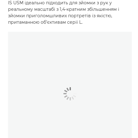
IS USM ідеально підходить для зйомки з рук у
реальному масштабі з 1,4-кратним збільшенням і
зйомки приголомшливих портретів із якістю,
притаманною об’єктивам серії L.