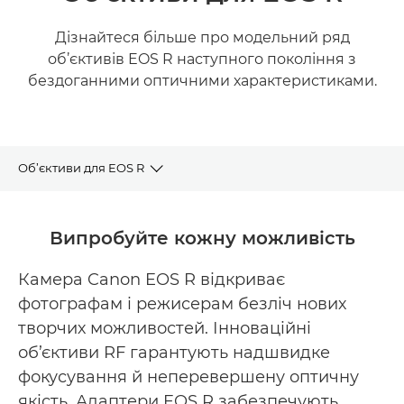
Дізнайтеся більше про модельний ряд
об’єктивів EOS R наступного покоління з
бездоганними оптичними характеристиками.
Об’єктиви для EOS R
Лінійка об’єктивів RF
Випробуйте кожну можливість
Рекомендовані об’єктиви RF
Камера Canon EOS R відкриває
фотографам і режисерам безліч нових
Подібна продукція
творчих можливостей. Інноваційні
об’єктиви RF гарантують надшвидке
фокусування й неперевершену оптичну
якість. Адаптери EOS R забезпечують