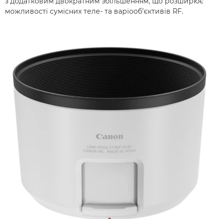
з додатковим двократним збільшенням, що розширює
можливості сумісних теле- та варіооб’єктивів RF.