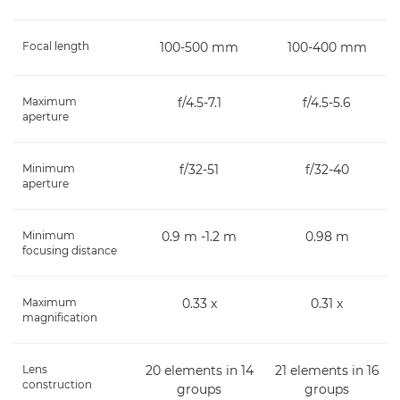
Focal length
100-500 mm
100-400 mm
Maximum
f/4.5-7.1
f/4.5-5.6
aperture
Minimum
f/32-51
f/32-40
aperture
Minimum
0.9 m -1.2 m
0.98 m
focusing distance
Maximum
0.33 x
0.31 x
magnification
Lens
20 elements in 14
21 elements in 16
construction
groups
groups