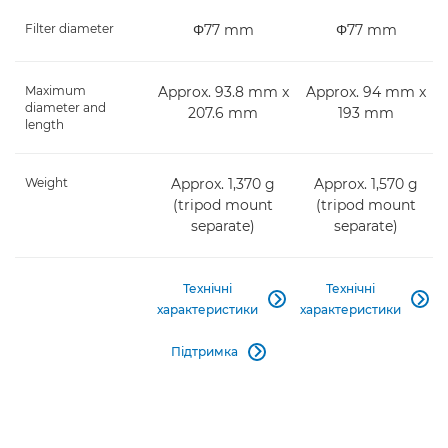
Filter diameter
Φ77 mm
Φ77 mm
Maximum
Approx. 93.8 mm x
Approx. 94 mm x
diameter and
207.6 mm
193 mm
length
Weight
Approx. 1,370 g
Approx. 1,570 g
(tripod mount
(tripod mount
separate)
separate)
Технічні
Технічні


характеристики
характеристики
Підтримка
