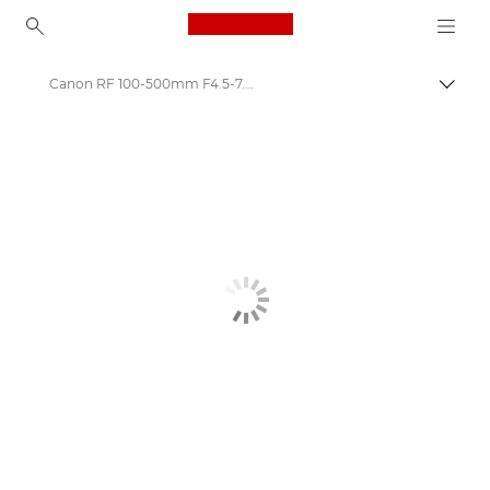
Canon Logo, back to ho
Canon RF 100-500mm F4.5-7.1 L IS USM
Пере
Canon
Об’єктиви для камер Canon