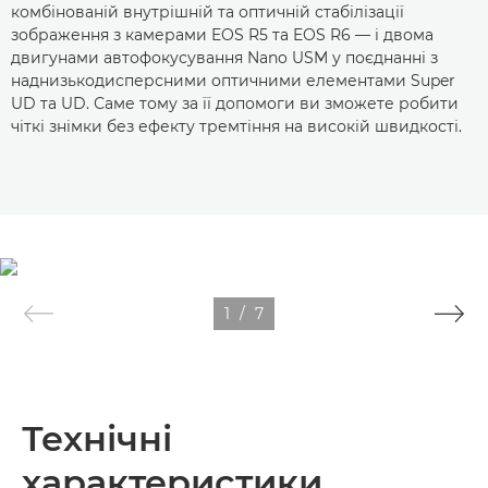
комбінованій внутрішній та оптичній стабілізації
зображення з камерами EOS R5 та EOS R6 — і двома
двигунами автофокусування Nano USM у поєднанні з
наднизькодисперсними оптичними елементами Super
UD та UD. Саме тому за її допомоги ви зможете робити
чіткі знімки без ефекту тремтіння на високій швидкості.
1
/
7
Технічні
характеристики