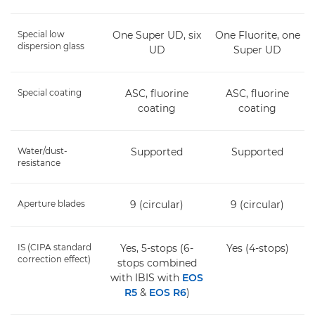
Special low
One Super UD, six
One Fluorite, one
dispersion glass
UD
Super UD
Special coating
ASC, fluorine
ASC, fluorine
coating
coating
Water/dust-
Supported
Supported
resistance
Aperture blades
9 (circular)
9 (circular)
IS (CIPA standard
Yes, 5-stops (6-
Yes (4-stops)
correction effect)
stops combined
with IBIS with
EOS
R5
&
EOS R6
)