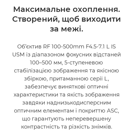
Огляд
Максимальне охоплення.
Створений, щоб виходити
Технічні характеристики
за межі.
Галерея
Об’єктив RF 100-500mm F4.5-7.1 L IS
Підтримка
USM із діапазоном фокусних відстаней
100–500 мм, 5-ступеневою
стабілізацією зображення та якісною
збіркою, притаманною серії L,
забезпечує виняткові оптичні
характеристики та якість зображення
завдяки наднизькодисперсним
оптичним елементам і покриттю ASC,
що гарантують неперевершену
контрастність та різкість знімків.