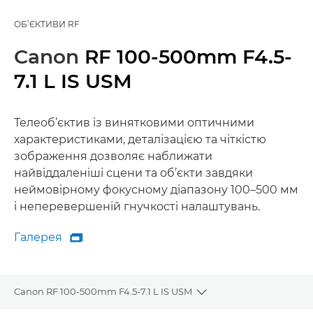
ОБ’ЄКТИВИ RF
Canon
RF 100-500mm F4.5-
7.1 L IS USM
Телеоб’єктив із винятковими оптичними
характеристиками, деталізацією та чіткістю
зображення дозволяє наближати
найвіддаленіші сцени та об’єкти завдяки
неймовірному фокусному діапазону 100–500 мм
і неперевершеній гнучкості налаштувань.
Галерея

Галерея
Canon RF 100-500mm F4.5-7.1 L IS USM
Toggle breadcrumbs