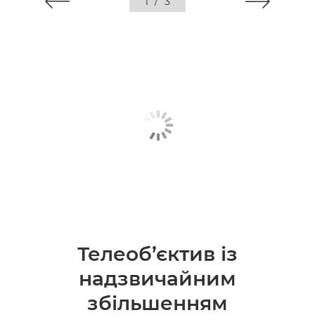
1
/
3
Телеоб’єктив із
надзвичайним
збільшенням