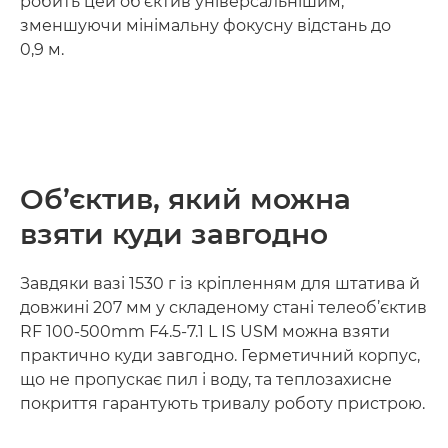
робить цей об’єктив універсальнішим,
зменшуючи мінімальну фокусну відстань до
0,9 м.
Об’єктив, який можна
взяти куди завгодно
Завдяки вазі 1530 г із кріпленням для штатива й
довжині 207 мм у складеному стані телеоб’єктив
RF 100-500mm F4.5-7.1 L IS USM можна взяти
практично куди завгодно. Герметичний корпус,
що не пропускає пил і воду, та теплозахисне
покриття гарантують тривалу роботу пристрою.