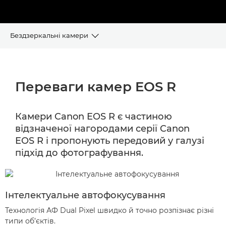
Бездзеркальні камери
ПЕРЕВАГИ
Переваги камер EOS R
ЗАСІБ ВИБОРУ КАМЕРИ
АСОРТИМЕНТ БЕЗДЗЕРКАЛЬНИХ КАМЕР EOS R
Камери Canon EOS R є частиною
відзначеної нагородами серії Canon
АКСЕСУАРИ EOS R
EOS R і пропонують передовий у галузі
підхід до фотографування.
Інтелектуальне автофокусування
Технологія АФ Dual Pixel швидко й точно розпізнає різні
типи об’єктів.