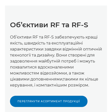
Об’єктиви RF та RF-S
Об’єктиви RF та RF-S забезпечують кращі
якість, швидкість та експлуатаційні
характеристики завдяки відмінній оптичній
технології та дизайну. Вони створені для
задоволення майбутній потреб і можуть
похвалитися вдосконаленими
можливостям відеозйомки, а також
цікавими доповненнями,такими як кільце
керування, і компактнішим розміром.
ПЕРЕГЛЯНУТИ АСОРТИМЕНТ ПРОДУКЦІЇ