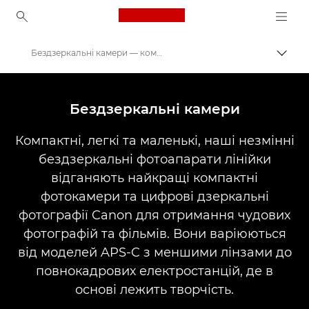
Canon Logo, back to ho
Бездзеркальні камери — компактні системні фотокамери
Пере
Canon
Цифрові камери
Бездзеркальні камери
Компактні, легкі та маленькі, наші незмінні
бездзеркальні фотоапарати лінійки
відганяють найкращі компактні
фотокамери та цифрові дзеркальні
фотографії Canon для отримання чудових
фотографій та фільмів. Вони варіюються
від моделей APS-C з меншими лінзами до
повнокадрових електростанцій, де в
основі лежить творчість.