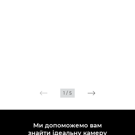
1
/
5
Ми допоможемо вам
знайти ідеальну камеру