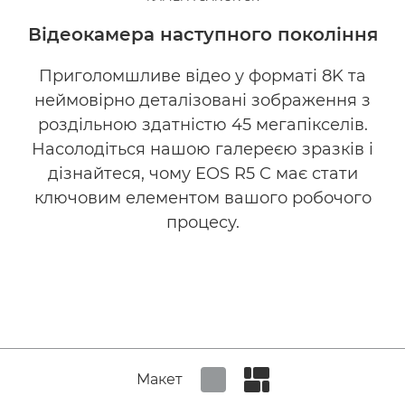
Відеокамера наступного покоління
Приголомшливе відео у форматі 8K та
неймовірно деталізовані зображення з
роздільною здатністю 45 мегапікселів.
Насолодіться нашою галереєю зразків і
дізнайтеся, чому EOS R5 C має стати
ключовим елементом вашого робочого
процесу.
Макет
Set tiled view
Set masonry view