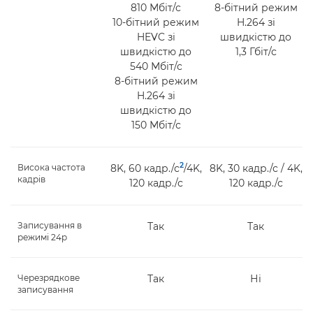
810 Мбіт/с
8-бітний режим
10-бітний режим
H.264 зі
HEVC зі
швидкістю до
швидкістю до
1,3 Гбіт/с
540 Мбіт/с
8-бітний режим
H.264 зі
швидкістю до
150 Мбіт/с
2
Висока частота
8K, 60 кадр./с
/4K,
8K, 30 кадр./с / 4K,
кадрів
120 кадр./с
120 кадр./с
Записування в
Так
Так
режимі 24p
Черезрядкове
Так
Ні
записування