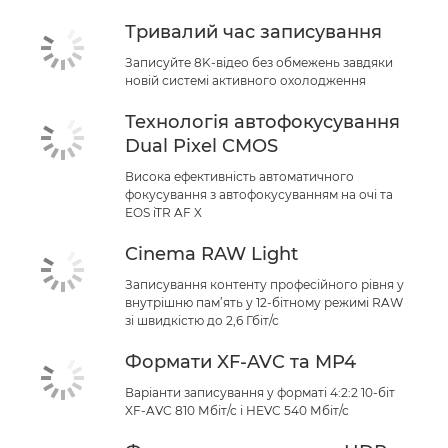
Тривалий час записування
Записуйте 8K-відео без обмежень завдяки
новій системі активного охолодження
Технологія автофокусування
Dual Pixel CMOS
Висока ефективність автоматичного
фокусування з автофокусуванням на очі та
EOS iTR AF X
Cinema RAW Light
Записування контенту професійного рівня у
внутрішню пам’ять у 12-бітному режимі RAW
зі швидкістю до 2,6 Гбіт/с
Формати XF-AVC та MP4
Варіанти записування у форматі 4:2:2 10-біт
XF-AVC 810 Мбіт/с і HEVC 540 Мбіт/с