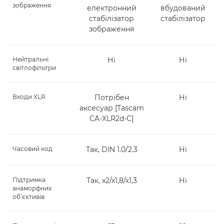
зображення
електронний
вбудований
стабілізатор
стабілізатор
зображення
Нейтральні
Ні
Ні
світлофільтри
Входи XLR
Потрібен
Ні
аксесуар [Tascam
CA-XLR2d-C]
Часовий код
Так, DIN 1.0/2.3
Ні
Підтримка
Так, x2/x1,8/x1,3
Ні
анаморфних
об’єктивів