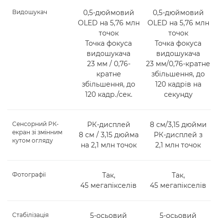
Видошукач
0,5-дюймовий
0,5-дюймовий
OLED на 5,76 млн
OLED на 5,76 млн
точок
точок
Точка фокуса
Точка фокуса
видошукача
видошукача
23 мм / 0,76-
23 мм/0,76-кратне
кратне
збільшення, до
збільшення, до
120 кадрів на
120 кадр./сек.
секунду
Сенсорний РК-
РК-дисплей
8 см/3,15 дюйми
екран зі змінним
8 см / 3,15 дюйма
РК-дисплей з
кутом огляду
на 2,1 млн точок
2,1 млн точок
Фотографії
Так,
Так,
45 мегапікселів
45 мегапікселів
Стабілізація
5-осьовий
5-осьовий