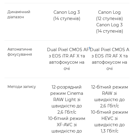
Динамічний
Canon Log 3
Canon Log
діапазон
(14 ступенів)
(12 ступенів)
Canon Log 3
(14 ступенів)
1
Автоматичне
Dual Pixel CMOS AF
Dual Pixel CMOS AF I
фокусування
з EOS iTR AF X та
з EOS iTR AF X та
автофокусом на
автофокусом на
очі
очі
Методи запису
12-розрядний
12-бітний режим
режим Cinema
RAW зі
RAW Light зі
швидкістю до
швидкістю до
2,6 Гбіт/с
2,6 Гбіт/с
10-бітний режим
10-бітний режим
HEVC зі
XF-AVC зі
швидкістю до
швидкістю до
1,3 Гбіт/с