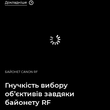
Докладніше

БАЙОНЕТ CANON RF
Гнучкість вибору
об’єктивів завдяки
байонету RF