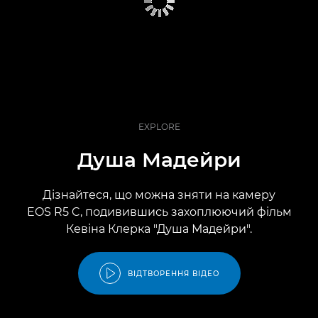
EXPLORE
Душа Мадейри
Дізнайтеся, що можна зняти на камеру
EOS R5 C, подивившись захоплюючий фільм
Кевіна Клерка "Душа Мадейри".
ВІДТВОРЕННЯ ВІДЕО