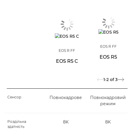
EOS R FF
EOS R FF
EOS R5
EOS R5 C
1-2
of
3
Сенсор
Повнокадрове
Повнокадровий
режим
Роздільна
8K
8K
здатність