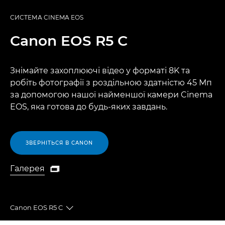
СИСТЕМА CINEMA EOS
Canon
EOS R5 C
Знімайте захоплюючі відео у форматі 8K та
робіть фотографії з роздільною здатністю 45 Мп
за допомогою нашої найменшої камери Cinema
EOS, яка готова до будь-яких завдань.
ЗВЕРНІТЬСЯ В CANON
Галерея

Галерея
Canon EOS R5 C
Toggle breadcrumbs