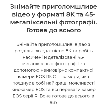
Огляд
Знімайте приголомшливе
відео у форматі 8K та 45-
Технічні характеристики
мегапіксельні фотографії.
Галерея
Готова до всього
Аксесуари
Знімайте приголомшливі відео з
роздільною здатністю 8K та робіть
Підтримка
насичені й деталізовані 45-
мегапіксельні фотографії за
допомогою неймовірно компактної
камери EOS R5 C — камери, яка
поєднує в собі найкращі можливості
кінокамер EOS та всі переваги камер
EOS серії R. Вона готова до всього, а
ви?