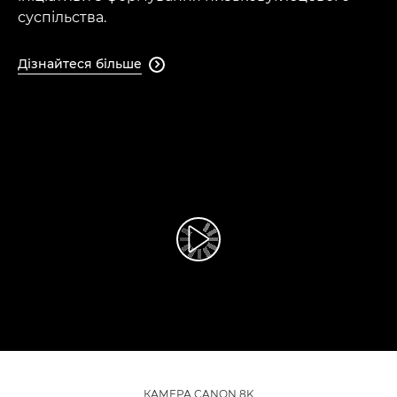
суспільства.
Дізнайтеся більше

Відтворення відео
КАМЕРА CANON 8K