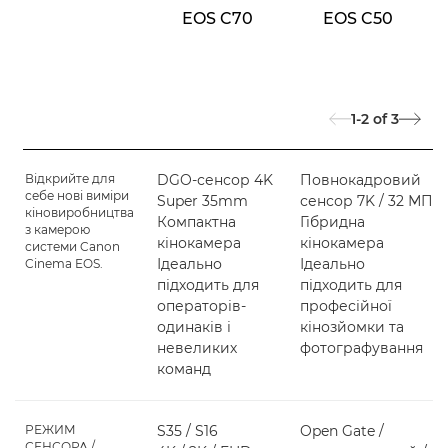
EOS C70
EOS C50
1-2
of
3
Відкрийте для
DGO-сенсор 4K
Повнокадровий
себе нові виміри
Super 35mm
сенсор 7K / 32 МП
кіновиробництва
Компактна
Гібридна
з камерою
кінокамера
кінокамера
системи Canon
Ідеально
Ідеально
Cinema EOS.
підходить для
підходить для
операторів-
професійної
одинаків і
кінозйомки та
невеликих
фотографування
команд
РЕЖИМ
S35 / S16
Open Gate /
СЕНСОРА /