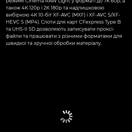
режимі Cinema RAW Light у форматі до 7K 60p, а
також 4K 120p і 2K 180p та надлишковою
вибіркою 4K 10-біт XF-AVC (MXF) і XF-AVC S/XF-
HEVC S (MP4). Слоти для карт CFexpress Type B
та UHS-II SD дозволяють записувати проксі-
файли та працювати з різними форматами для
швидкої та зручної обробки матеріалу.