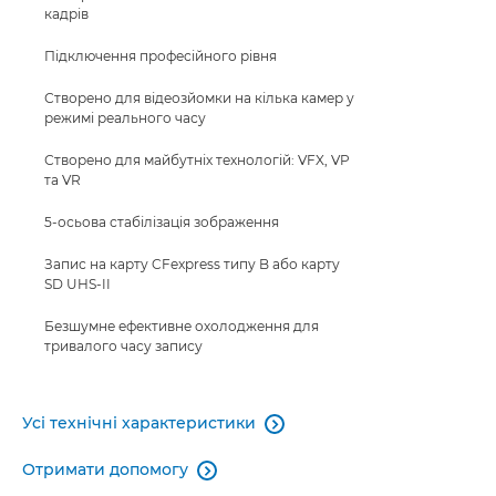
кадрів
Підключення професійного рівня
Створено для відеозйомки на кілька камер у
режимі реального часу
Створено для майбутніх технологій: VFX, VP
та VR
5-осьова стабілізація зображення
Запис на карту CFexpress типу B або карту
SD UHS-II
Безшумне ефективне охолодження для
тривалого часу запису
Усі технічні характеристики

Отримати допомогу
