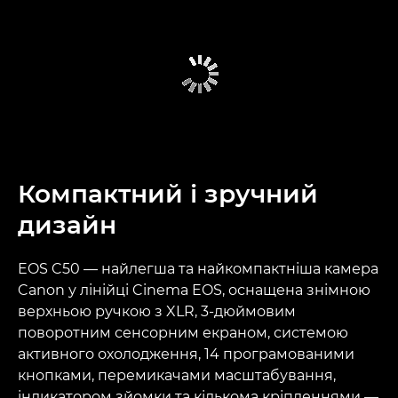
Компактний і зручний
дизайн
EOS C50 — найлегша та найкомпактніша камера
Canon у лінійці Cinema EOS, оснащена знімною
верхньою ручкою з XLR, 3-дюймовим
поворотним сенсорним екраном, системою
активного охолодження, 14 програмованими
кнопками, перемикачами масштабування,
індикатором зйомки та кількома кріпленнями —