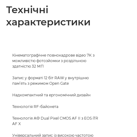
Технічні
характеристики
Кінематографічне повнокадрове відео 7K з
можливістю фотозйомки з роздільною
здатністю 32 МП
Запис у форматі 12 біт RAW у внутрішню
пам’ять з режимом Open Gate
Надкомпактний та ергономічний дизайн
Технологія RF-байонета
Технологія АФ Dual Pixel CMOS AF II з EOS iTR
AF X
Універсальний запис із високою частотою