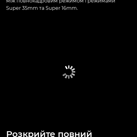
між повнокадровим режимом і режимами
Super 35mm та Super 16mm.
Розкрийте повний