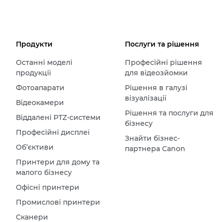
Продукти
Послуги та рішення
Останні моделі
Професійні рішення
продукції
для відеозйомки
Фотоапарати
Рішення в галузі
візуалізації
Відеокамери
Рішення та послуги для
Віддалені PTZ-системи
бізнесу
Професійні дисплеї
Знайти бізнес-
Об’єктиви
партнера Canon
Принтери для дому та
малого бізнесу
Офісні принтери
Промислові принтери
Сканери