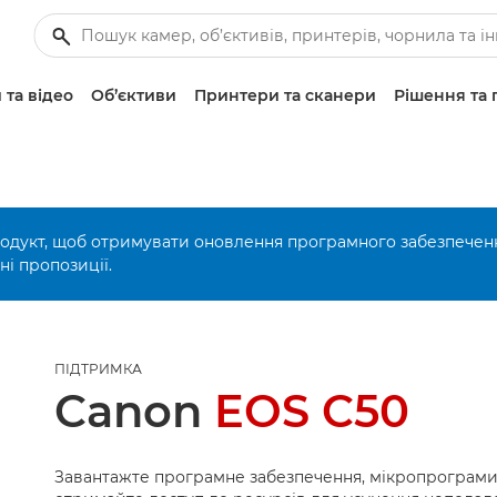
 та відео
Об’єктиви
Принтери та сканери
Рішення та 
родукт, щоб отримувати оновлення програмного забезпечен
і пропозиції.
ПІДТРИМКА
Canon
EOS C50
Завантажте програмне забезпечення, мікропрограми 