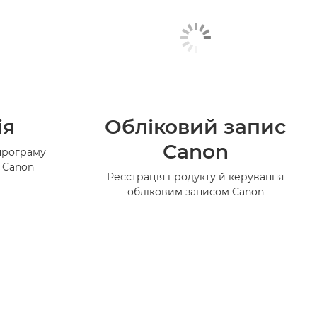
ія
Обліковий запис
Canon
програму
в Canon
Реєстрація продукту й керування
обліковим записом Canon