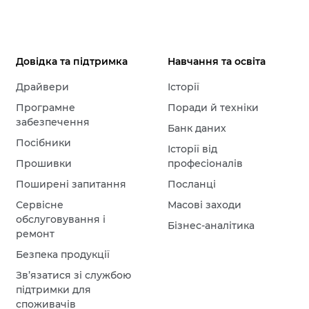
Довідка та підтримка
Навчання та освіта
Драйвери
Історії
Програмне
Поради й техніки
забезпечення
Банк даних
Посібники
Історії від
Прошивки
професіоналів
Поширені запитання
Посланці
Сервісне
Масові заходи
обслуговування і
Бізнес-аналітика
ремонт
Безпека продукції
Зв’язатися зі службою
підтримки для
споживачів