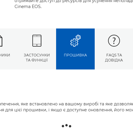
отримайте доступ до ресурсів для усунення неполадо
Cinema EOS.
НИКИ
ЗАСТОСУНКИ
ПРОШИВКА
FAQS ТА
ТА ФУНКЦІЇ
ДОВІДКА
ечення, яке встановлено на вашому виробі та яке дозволя
ня для цієї прошивки, і якщо є доступне оновлення, його м