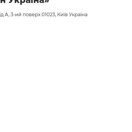
ід А, 3-ий поверх 01023, Київ Україна​
595
 501 456
n.ua
ні офіси
Canon, які розташовані у Європі, на
а Африці
На початок