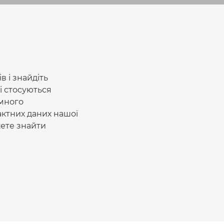
в і знайдіть
кі стосуються
амного
актних даних нашої
жете знайти