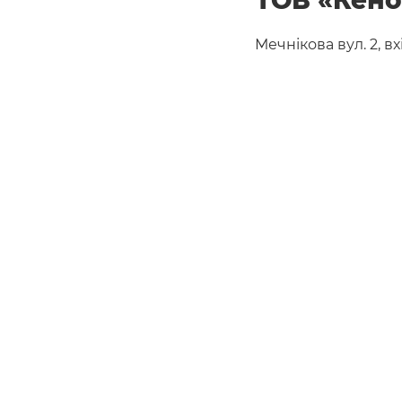
Мечнікова вул. 2, вх
Тел.: +380 44 490-2
Гаряча лінія: 0 800
Website:
www.cano
Переглянути основ
Переглянути офіси 
Близькому Сході т