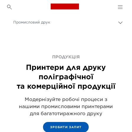
Canon Logo, back to h
Промисловий друк
Пере
Brea
Canon
Рішення та послуги
Продукти для бізнесу
ПРОДУКЦІЯ
Принтери для друку
поліграфічної
та комерційної продукції
Модернізуйте робочі процеси з
нашими промисловими принтерами
для багатотиражного друку
ЗРОБИТИ ЗАПИТ