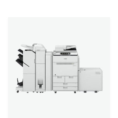
imagePRESS
C270
Series