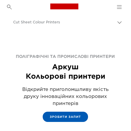
Canon Logo, back to h
Cut Sheet Colour Printers
Пере
Brea
Canon
Рішення та послуги
Продукти для бізнесу
ПОЛІГРАФІЧНІ ТА ПРОМИСЛОВІ ПРИНТЕРИ
Аркуш
Промисловий друк
Кольорові принтери
Відкрийте приголомшливу якість
друку інноваційних кольорових
принтерів
ЗРОБИТИ ЗАПИТ