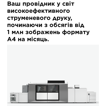
Ваш провідник у світ
високоефективного
струменевого друку,
починаючи з обсягів від
1 млн зображень формату
А4 на місяць.
CanonVPiX_340x340_for_categorypages_1234987643