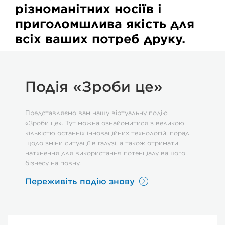
різноманітних носіїв і
приголомшлива якість для
всіх ваших потреб друку.
Подія «Зроби це»
Представляємо вам нашу віртуальну подію
«Зроби це». Тут можна ознайомитися з великою
кількістю останніх інноваційних технологій, порад
щодо зміни ситуації в галузі, а також отримати
натхнення для використання потенціалу вашого
бізнесу на повну.
Переживіть подію знову