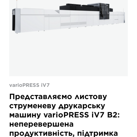
varioPRESS iV7
Представляємо листову
струменеву друкарську
машину varioPRESS iV7 B2:
неперевершена
продуктивність, підтримка