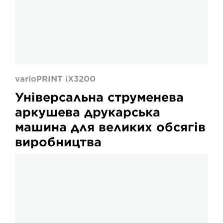
varioPRINT iX3200
Універсальна струменева
аркушева друкарська
машина для великих обсягів
виробництва
varioPRESS
iV7