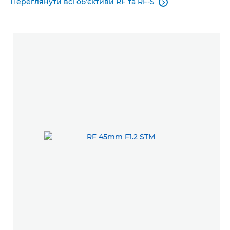
Переглянути всі об’єктиви RF та RF-S
