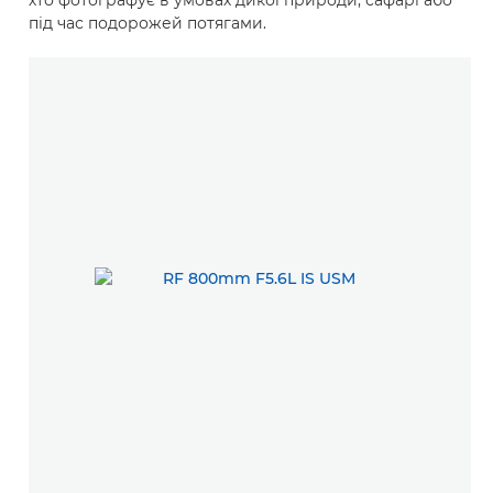
хто фотографує в умовах дикої природи, сафарі або
під час подорожей потягами.