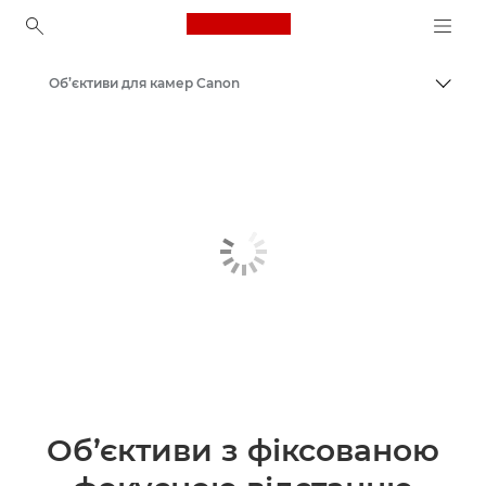
Canon Logo, back to ho
Об’єктиви для камер Canon
Пере
Canon
Об’єктиви з фіксованою