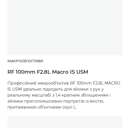
МАКРООБ’ЄКТИВИ
RF 100mm F2.8L Macro IS USM
Професійний макрооб’єктив RF 100mm F2.8L MACRO
IS USM ідеально підходить для зйомки з рук у
реальному масштабі з 1,4-кратним збільшенням і
зйомки приголомшливих портретів із якістю,
притаманною об’єктивам серії L.