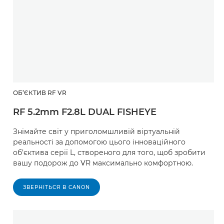
ОБ’ЄКТИВ RF VR
RF 5.2mm F2.8L DUAL FISHEYE
Знімайте світ у приголомшливій віртуальній
реальності за допомогою цього інноваційного
об’єктива серії L, створеного для того, щоб зробити
вашу подорож до VR максимально комфортною.
ЗВЕРНІТЬСЯ В CANON