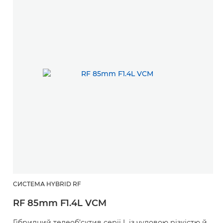
СИСТЕМА HYBRID RF
RF 85mm F1.4L VCM
Гібридний телеоб’єктив серії L із чудовою різкістю й