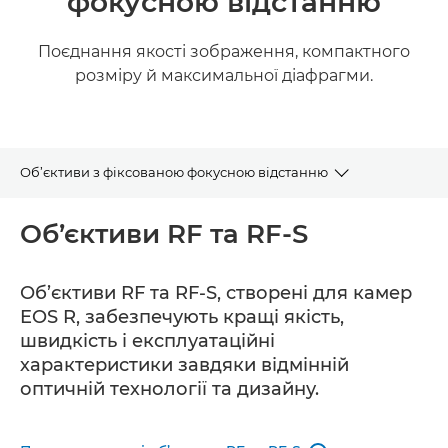
фокусною відстанню
Поєднання якості зображення, компактного
розміру й максимальної діафрагми.
Об’єктиви з фіксованою фокусною відстанню
RF та RF-S
Об’єктиви RF та RF-S
EF
Об’єктиви RF та RF-S, створені для камер
EOS R, забезпечують кращі якість,
EF-S
швидкість і експлуатаційні
характеристики завдяки відмінній
оптичній технології та дизайну.