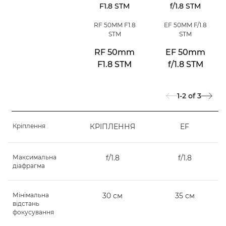
RF 50MM F1.8
EF 50MM F/1.8
STM
STM
RF 50mm
EF 50mm
F1.8 STM
f/1.8 STM
1-2
of
3
Кріплення
КРІПЛЕННЯ
EF
Максимальна
f/1.8
f/1.8
діафрагма
Мінімальна
30 см
35 см
відстань
фокусування