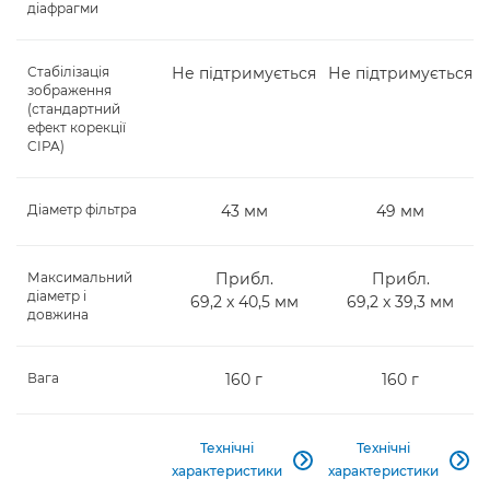
діафрагми
Стабілізація
Не підтримується
Не підтримується
зображення
(стандартний
ефект корекції
CIPA)
Діаметр фільтра
43 мм
49 мм
Максимальний
Прибл.
Прибл.
діаметр і
69,2 x 40,5 мм
69,2 x 39,3 мм
довжина
Вага
160 г
160 г
Технічні
Технічні


характеристики
характеристики