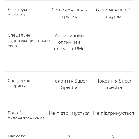
Конструкція
6 елементів у 5
6 елементів у 5
об’єктива
групах
групах
Спеціальне
Асферичний
-
наднизькодисперсне
оптичний
скло
елемент PMo
Спеціальне
Покриття Super
Покриття Super
покриття
Spectra
Spectra
Водо-/
Не підтримується
Не підтримується
пилонепроникність
Пелюстки
7
7