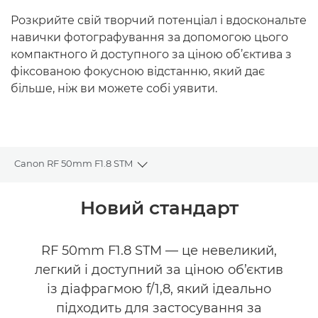
Розкрийте свій творчий потенціал і вдоскональте
навички фотографування за допомогою цього
компактного й доступного за ціною об’єктива з
фіксованою фокусною відстанню, який дає
більше, ніж ви можете собі уявити.
Canon RF 50mm F1.8 STM
Toggle breadcrumbs
Огляд
Новий стандарт
Технічні характеристики
RF 50mm F1.8 STM — це невеликий,
легкий і доступний за ціною об’єктив
Галерея
із діафрагмою f/1,8, який ідеально
Аксесуари
підходить для застосування за