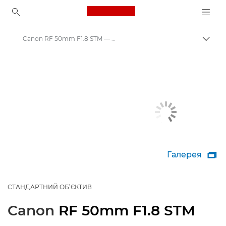
Canon Logo, back to ho
Canon RF 50mm F1.8 STM — об’єктиви RF
Пере
Canon
Об’єктиви для камер Canon
Галерея

СТАНДАРТНИЙ ОБ’ЄКТИВ
Canon
RF 50mm F1.8 STM