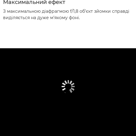
Максимальний ефект
З максимальною діафрагмою f/1,8 об’єкт зйомки справді
виділяється на дуже м’якому фоні.