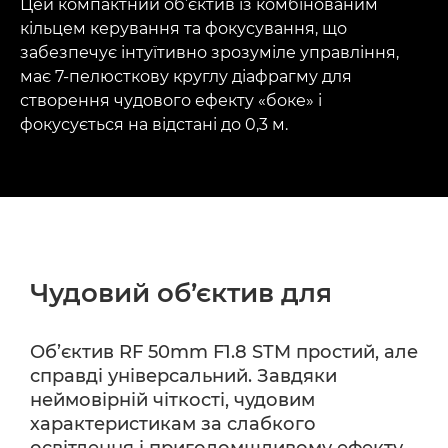
Цей компактний об’єктив із комбінованим
кільцем керування та фокусування, що
забезпечує інтуїтивно зрозуміле управління,
має 7-пелюсткову круглу діафрагму для
створення чудового ефекту «боке» і
фокусується на відстані до 0,3 м.
Чудовий об’єктив для
Об’єктив RF 50mm F1.8 STM простий, але
справді універсальний. Завдяки
неймовірній чіткості, чудовим
характеристикам за слабкого
освітлення і приголомшливому ефекту