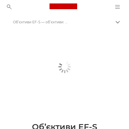
Canon Logo, back to ho
Об’єктиви EF-S — об’єктиви: стандартні й для фото
Пере
Canon
Об’єктиви для камер Canon
Об’єктиви EF-S