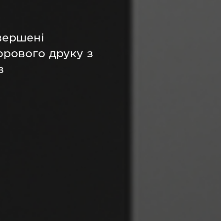
евершені
орового друку з
в