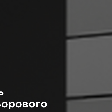
ь
ьорового