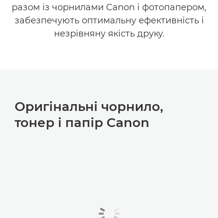
ПАПІР
разом із чорнилами Canon і фотопапером,
забезпечують оптимальну ефективність і
незрівняну якість друку.
Оригінальні чорнило,
тонер і папір Canon