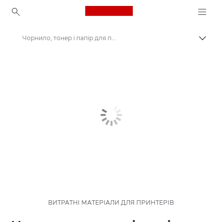
Canon Logo, back to ho
Чорнило, тонер і папір для принтера
Пере
Canon
ВИТРАТНІ МАТЕРІАЛИ ДЛЯ ПРИНТЕРІВ