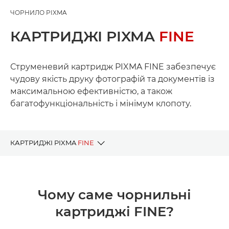
ЧОРНИЛО PIXMA
КАРТРИДЖІ PIXMA
FINE
Струменевий картридж PIXMA FINE забезпечує
чудову якість друку фотографій та документів із
максимальною ефективністю, а також
багатофункціональність і мінімум клопоту.
КАРТРИДЖІ PIXMA
FINE
ЧОМУ САМЕ ЧОРНИЛА FINE
Чому саме чорнильні
ЧОРНИЛЬНИЦІ ЗА СЕРІЯМИ МОДЕЛЕЙ
картриджі FINE?
ЗАСІБ ДЛЯ ПОШУКУ ЧОРНИЛ