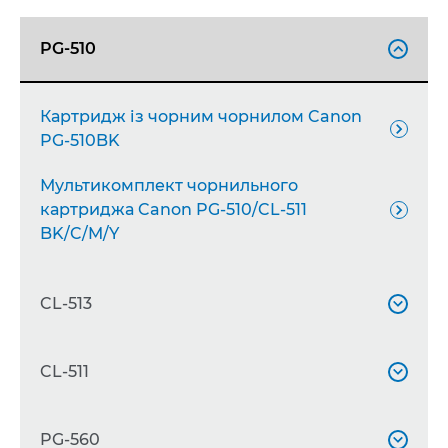
Картридж високої місткості із чорним

PG-510
чорнилом Canon PG-512XL

Картридж із чорним чорнилом Canon

PG-510BK
Мультикомплект чорнильного
картриджа Canon PG-510/CL-511

BK/C/M/Y
CL-513

Картридж високої місткості з
CL-511

кольоровими чорнилами Canon CL-

513XL C/M/Y
Картридж із кольоровими чорнилами
PG-560
