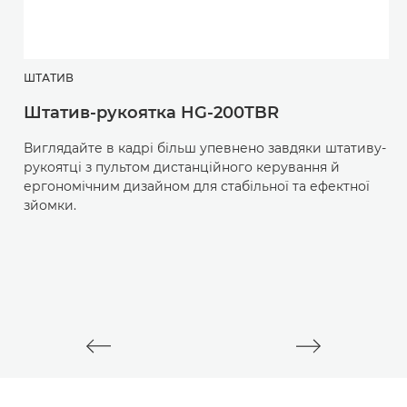
ШТАТИВ
С
Штатив-рукоятка HG-200TBR
R
Виглядайте в кадрі більш упевнено завдяки штативу-
Н
рукоятці з пультом дистанційного керування й
о
ергономічним дизайном для стабільної та ефектної
т
зйомки.
з