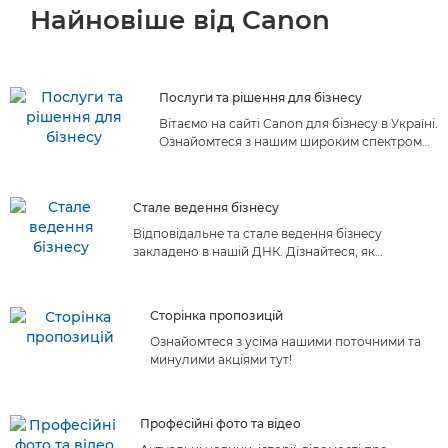
Найновіше від Canon
Послуги та рішення для бізнесу
Вітаємо на сайті Canon для бізнесу в Україні.
Ознайомтеся з нашим широким спектром
бізнес-послуг і рішень, створених
спеціально для задоволення Ваших потреб.
Відкрийте для себе ідеальну ергономіку!
Стале ведення бізнесу
Відповідальне та стале ведення бізнесу
закладено в нашій ДНК. Дізнайтеся, як
ініціативи Canon у сфері сталого розвитку
можуть принести користь вашому бізнесу.
Сторінка пропозицій
Ознайомтеся з усіма нашими поточними та
минулими акціями тут!
Професійні фото та відео