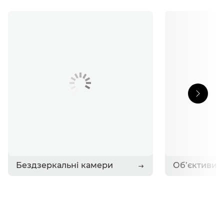
Історії
Звернутися до Canon
Бездзеркальні камери
Об’єктиви R