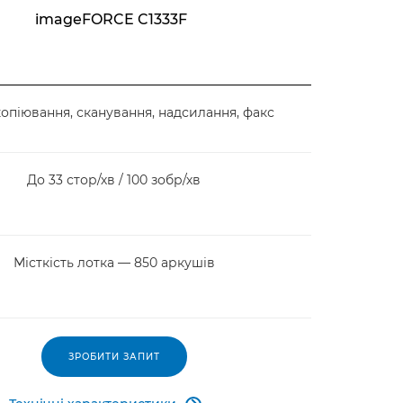
imageFORCE C1333F
копіювання, сканування, надсилання, факс
До 33 стор/хв / 100 зобр/хв
Місткість лотка — 850 аркушів
ЗРОБИТИ ЗАПИТ