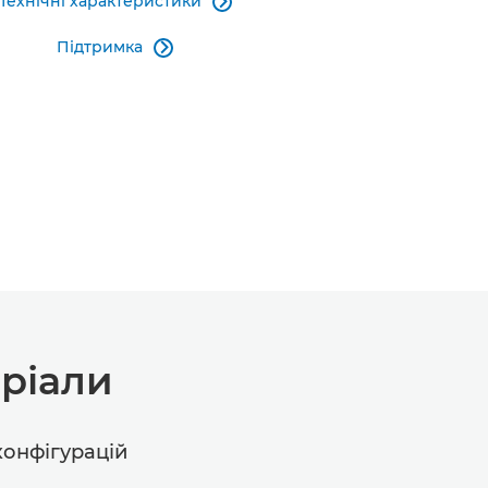
Технічні характеристики

Підтримка

ріали
конфігурацій