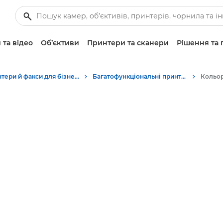
 та відео
Об’єктиви
Принтери та сканери
Рішення та 
Принтери й факси для бізнесу
Багатофункціональні принтери — універсальні принтери