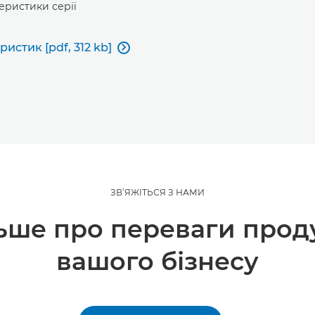
еристики серії
стик [pdf, 312 kb]

ЗВ’ЯЖІТЬСЯ З НАМИ
льше про переваги проду
вашого бізнесу