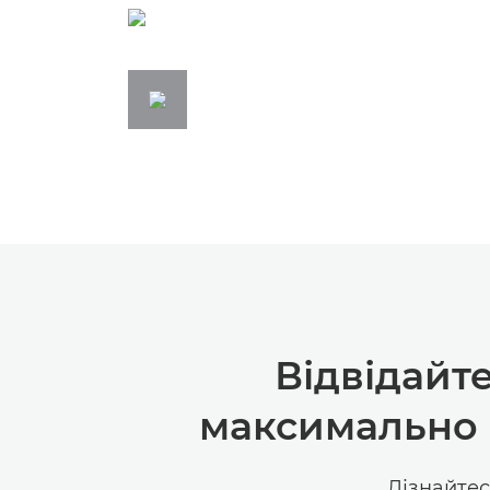
Відвідайт
максимально 
Дізнайтес