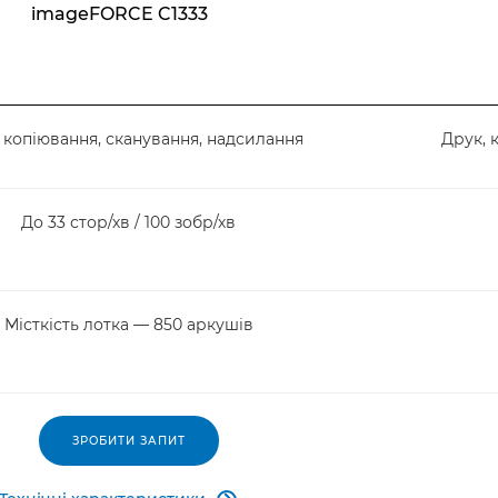
imageFORCE C1333
 копіювання, сканування, надсилання
Друк, 
До 33 стор/хв / 100 зобр/хв
Місткість лотка — 850 аркушів
ЗРОБИТИ ЗАПИТ