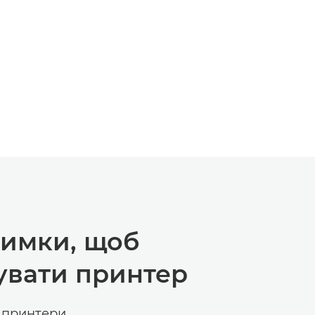
Д
Й СЛАЙД
римки, щоб
увати принтер
и принтери