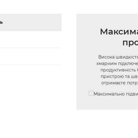
ь
Максим
про
Висока швидкість
хмарним підключ
продуктивність 
пристрою та шв
отримаєте потрі