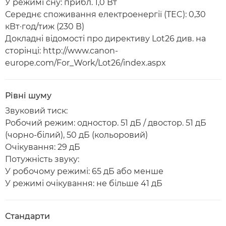
У режимі сну: прибл. 1,0 Вт
Середнє споживання електроенергії (TEC): 0,30
кВт·год/тиж (230 В)
Докладні відомості про директиву Lot26 див. на
сторінці: http://www.canon-
europe.com/For_Work/Lot26/index.aspx
Рівні шуму
Звуковий тиск:
Робочий режим: одностор. 51 дБ / двостор. 51 дБ
(чорно-білий), 50 дБ (кольоровий)
Очікування: 29 дБ
Потужність звуку:
У робочому режимі: 65 дБ або менше
У режимі очікування: не більше 41 дБ
Стандарти