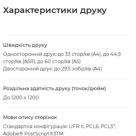
Характеристики друку
Швидкість друку
Односторонній друк: до 33 стор/хв (A4), до 44,9
стор/хв (A5R), до 60 стор/хв (A5)
Двосторонній друк: до 29,5 зобр/хв (A4)
Роздільна здатність друку (точок/дюйм)
До 1200 x 1200
Мови опису сторінок
Стандартна конфігурація: UFR II, PCL6, PCL5*,
Adobe® PostScript®3TM