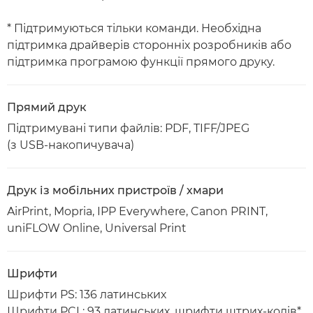
* Підтримуються тільки команди. Необхідна
підтримка драйверів сторонніх розробників або
підтримка програмою функції прямого друку.
Прямий друк
Підтримувані типи файлів: PDF, TIFF/JPEG
(з USB-накопичувача)
Друк із мобільних пристроїв / хмари
AirPrint, Mopria, IPP Everywhere, Canon PRINT,
uniFLOW Online, Universal Print
Шрифти
Шрифти PS: 136 латинських
Шрифти PCL: 93 латинських, шрифти штрих-кодів*