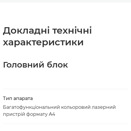
Огляд
Технічні характеристики
Докладні технічні
характеристики
Підтримка
Завантажити PDF
Головний блок
Тип апарата
Багатофункціональний кольоровий лазерний
пристрій формату A4