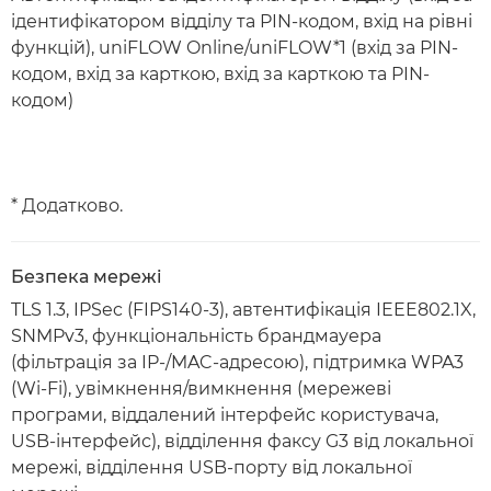
ідентифікатором відділу та PIN-кодом, вхід на рівні
функцій), uniFLOW Online/uniFLOW*1 (вхід за PIN-
кодом, вхід за карткою, вхід за карткою та PIN-
кодом)
* Додатково.
Безпека мережі
TLS 1.3, IPSec (FIPS140-3), автентифікація IEEE802.1X,
SNMPv3, функціональність брандмауера
(фільтрація за IP-/MAC-адресою), підтримка WPA3
(Wi-Fi), увімкнення/вимкнення (мережеві
програми, віддалений інтерфейс користувача,
USB-інтерфейс), відділення факсу G3 від локальної
мережі, відділення USB-порту від локальної