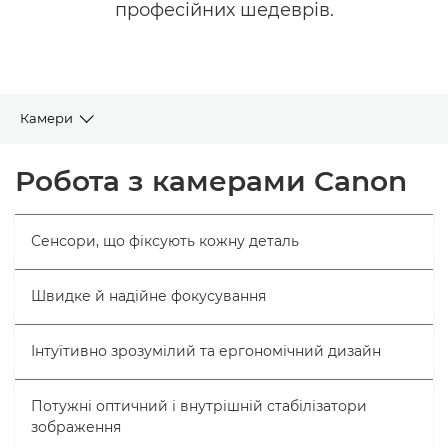
професійних шедеврів.
Камери
Переглянути всі камери
Робота з камерами Canon
Об’єктиви та аксесуари
Сенсори, що фіксують кожну деталь
Поради й методи
Швидке й надійне фокусування
Підтримка
Інтуїтивно зрозумілий та ергономічний дизайн
Потужні оптичний і внутрішній стабілізатори
зображення