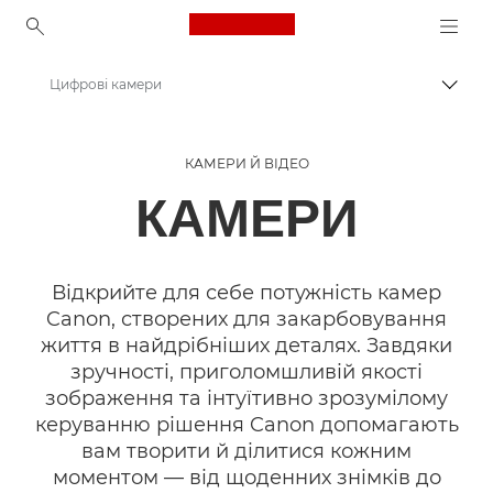
Canon Logo, back to ho
Цифрові камери
Пере
Canon
КАМЕРИ Й ВІДЕО
КАМЕРИ
Відкрийте для себе потужність камер
Canon, створених для закарбовування
життя в найдрібніших деталях. Завдяки
зручності, приголомшливій якості
зображення та інтуїтивно зрозумілому
керуванню рішення Canon допомагають
вам творити й ділитися кожним
моментом — від щоденних знімків до