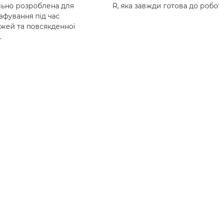
льно розроблена для
R, яка завжди готова до робо
афування під час
жей та повсякденної
.