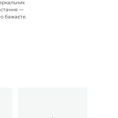
зеркальних
истання —
го бажаєте.