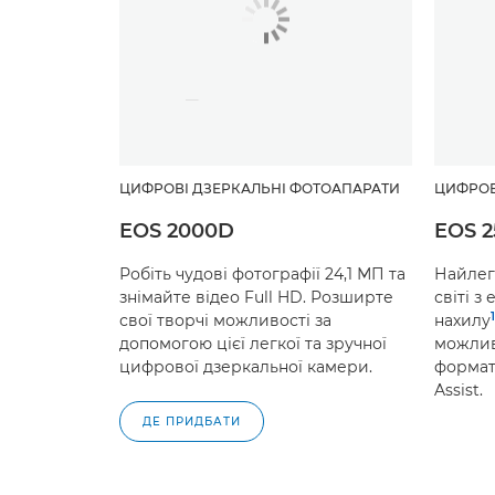
ЦИФРОВІ ДЗЕРКАЛЬНІ ФОТОАПАРАТИ
ЦИФРОВ
EOS 2000D
EOS 
Робіть чудові фотографії 24,1 МП та
Найлег
знімайте відео Full HD. Розширте
світі з
1
свої творчі можливості за
нахилу
допомогою цієї легкої та зручної
можлив
цифрової дзеркальної камери.
форматі
Assist.
ДЕ ПРИДБАТИ