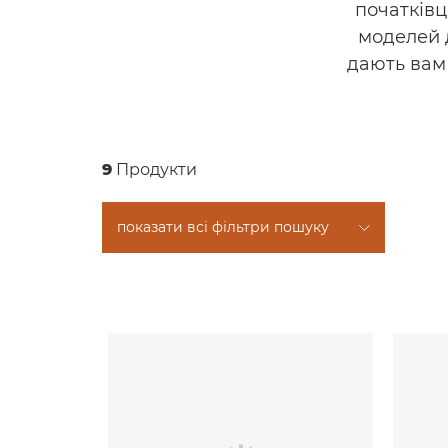
початківц
моделей 
дають вам 
9
Продукти
показати всі фільтри пошуку