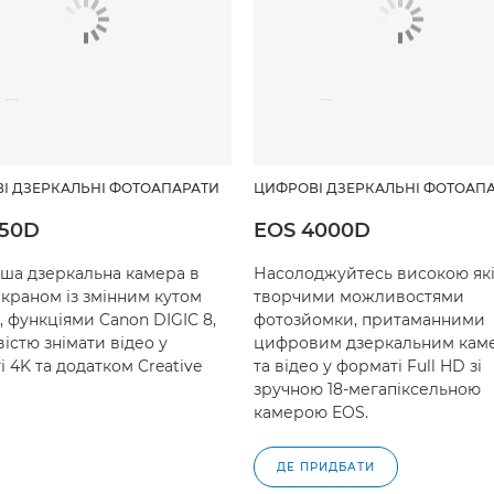
І ДЗЕРКАЛЬНІ ФОТОАПАРАТИ
ЦИФРОВІ ДЗЕРКАЛЬНІ ФОТОАП
250D
EOS 4000D
ша дзеркальна камера в
Насолоджуйтесь високою які
 екраном із змінним кутом
творчими можливостями
, функціями Canon DIGIC 8,
фотозйомки, притаманними
істю знімати відео у
цифровим дзеркальним кам
 4K та додатком Creative
та відео у форматі Full HD зі
зручною 18-мегапіксельною
камерою EOS.
ДЕ ПРИДБАТИ