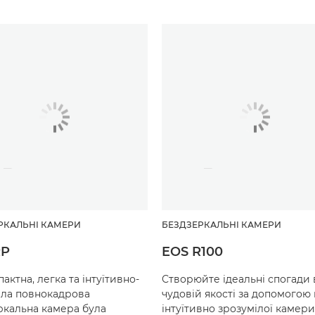
РКАЛЬНІ КАМЕРИ
БЕЗДЗЕРКАЛЬНІ КАМЕРИ
RP
EOS R100
актна, легка та інтуїтивно-
Створюйте ідеальні спогади 
іла повнокадрова
чудовій якості за допомогою 
ркальна камера була
інтуїтивно зрозумілої камер