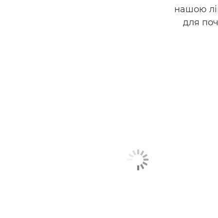
нашою лі
для поч