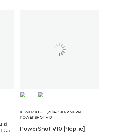
КОМПАКТНІ ЦИФРОВІ КАМЕРИ
|
в
POWERSHOT V10
цієї
PowerShot V10 [Чорне]
и EOS