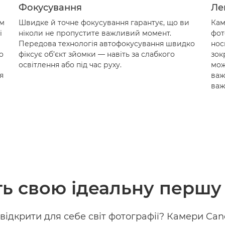
Фокусування
Ле
ам
Швидке й точне фокусування гарантує, що ви
Кам
і
ніколи не пропустите важливий момент.
фот
Передова технологія автофокусування швидко
нос
о
фіксує об’єкт зйомки — навіть за слабкого
зок
освітлення або під час руху.
мож
я
важ
важ
ть свою ідеальну першу
 відкрити для себе світ фотографії? Камери Ca