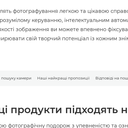
ять фотографування легкою та цікавою справо
 зрозумілому керуванню, інтелектуальним авто
кості зображення ви можете впевнено фіксува
ирювати свій творчий потенціал із кожним зні
я пошуку камери
Наші найкращі пропозиції
Відповіді на по
ці продукти підходять
ою фотографічну подорож з упевненістю та оз