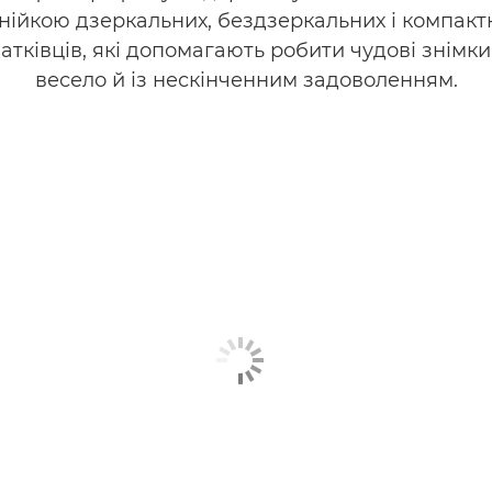
нійкою дзеркальних, бездзеркальних і компакт
атківців, які допомагають робити чудові знімки
весело й із нескінченним задоволенням.