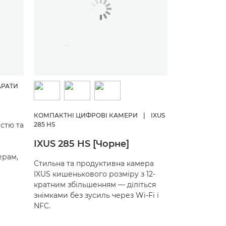
АРАТИ
КОМПАКТНІ ЦИФРОВІ КАМЕРИ
|
IXUS
стю та
285 HS
IXUS 285 HS [Чорне]
ерам,
Стильна та продуктивна камера
IXUS кишенькового розміру з 12-
кратним збільшенням — діліться
знімками без зусиль через Wi-Fi і
NFC.