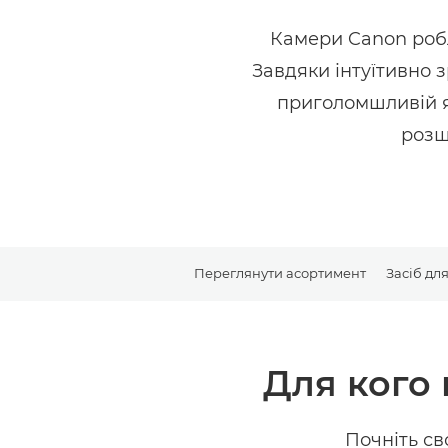
Камери Canon робл
Завдяки інтуїтивно
приголомшливій я
розш
Переглянути асортимент
Засіб дл
Для кого 
Почніть св