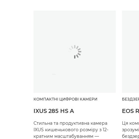
КОМПАКТНІ ЦИФРОВІ КАМЕРИ
БЕЗДЗЕ
IXUS 285 HS A
EOS 
Стильна та продуктивна камера
Ця комп
IXUS кишенькового розміру з 12-
зрозум
кратним масштабуванням —
бездзе