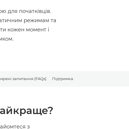
ю для початківців.
матичним режимам та
ти кожен момент і
мком.
ширені запитання (FAQs)
Підтримка
 найкраще?
найомтеся з