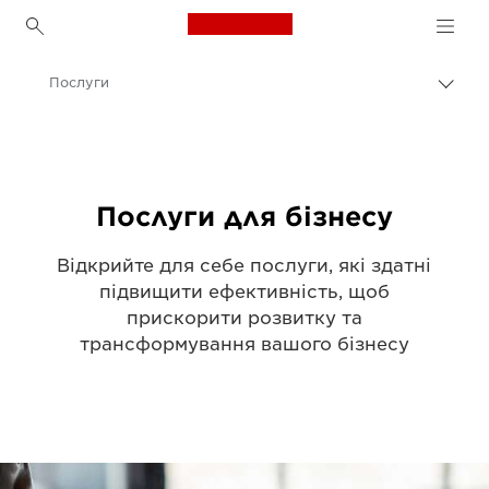
Canon Logo, back to h
Послуги
Пере
Brea
Canon
Рішення та послуги
Послуги для бізнесу
Відкрийте для себе послуги, які здатні
підвищити ефективність, щоб
прискорити розвитку та
трансформування вашого бізнесу