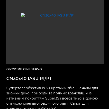
ОБ’ЄКТИВ CINE SERVO
CN30x40 IAS J R1/P1
Супертелеоб’єктив із 30-кратним збільшенням для
зйомки дикої природи та прямих трансляцій із
нативним покриттям Super35 і всесвітньо відомою
оптикою кінематографічного рівня Canon для
вражаючої чіткості 4K та 8K.