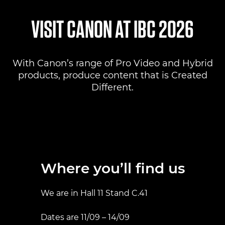
Where to find us
VISIT CANON AT IBC 2026
Products
With Canon’s range of Pro Video and Hybrid
Pro AV Solutions
products, produce content that is Created
Different.
Product Ranges
Canon Professional Services
Where you’ll find us
We are in Hall 11 Stand C.41
Dates are 11/09 – 14/09