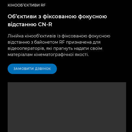
КІНООБ’ЄКТИВИ RF
Об’єктиви з фіксованою фокусною
відстанню CN-R
Лінійка кінооб’єктивів із фіксованою фокусною
відстанню з байонетом RF призначена для
відеооператорів, які прагнуть надати своїм
матеріалам кінематографічної якості.
ЗАМОВИТИ ДЗВІНОК