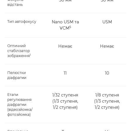
50 мм
50 мм
відстань
Тип автофокусу
Nano USM та
USM
5
VCM
Оптичний
Немає
Немає
стабілізатор
1
зображення
Пелюстки
11
10
діафрагми
Етапи
1/32 ступеня
1/8 ступеня
регулювання
(1/3 ступеня,
(1/3 ступеня,
діафрагми
1/2 ступеня)
1/2 ступеня)
(відеозйомка/
фотозйомка)