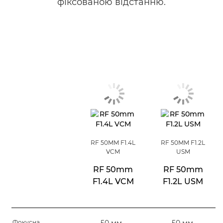
фіксованою відстанню.
RF 50MM F1.4L
RF 50MM F1.2L
VCM
USM
RF 50mm
RF 50mm
F1.4L VCM
F1.2L USM
Фокусна