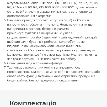
актуальними оновленням прошивки на EOS R, RP, Ra, R3, R5,
R6, R6 Mark II, R7, R8, R10, R50, R100 і EOS R5C під час зйомки
фотографій значення діафрагми не можна встановити за
допомогою кільця діафрагми.
Важливо: привод голосової котушки (VCM) в об’єктиві
випромінює слабке магнітне поле. Незважаючи на те, що
використання загалом безпечне, радимо
проконсультуватися з лікарем, якщо у вас є
кардіостимулятор або будь-який інший медичний пристрій,
щоб вирішити будь-які проблеми. Коли об’єктив не
під’єднано до камери або коли камера вимкнена,
компоненти об’єктива можуть створювати внутрішні шуми.
Це нормальне явище й не є несправністю. Незначні рухи під
час транспортування не впливають на роботу.
Оснащений заднім тримачем фільтра.
Технічні характеристики можуть змінюватися без
попередження. Ми залишаємо за собою право змінювати або
оновлювати функції та технічні характеристики продукції в
будь-який час без попереднього повідомлення.
Комплектація