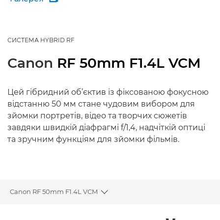
СИСТЕМА HYBRID RF
Canon
RF 50mm F1.4L VCM
Цей гібридний об’єктив із фіксованою фокусною
відстанню 50 мм стане чудовим вибором для
зйомки портретів, відео та творчих сюжетів
завдяки швидкій діафрагмі f/1,4, надчіткій оптиці
та зручним функціям для зйомки фільмів.
Canon RF 50mm F1.4L VCM
Toggle breadcrumbs
Огляд