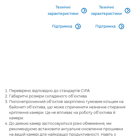
Технічні
Технічні


характеристики
характеристики
Підтримка
Підтримка


Перевірено відповідно до стандартів CIPA
Габаритні розміри складеного об’єктива.
Пилонепроникний об’єктив закріплено гумовим кільцем на
байонеті об’єктива, що може спричинити незначне стирання
кріплення камери. Це не впливає на роботу об’єктива й
камери.
До деяких камер застосовуються різні обмеження; ми
рекомендуємо встановити актуальне оновлення прошивки
на вашій камері для найкращої продуктивності. Навіть з