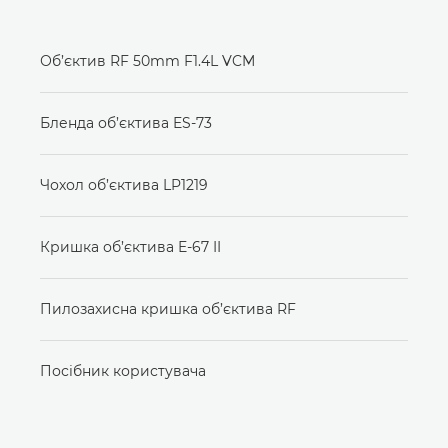
Об’єктив RF 50mm F1.4L VCM
Бленда об’єктива ES-73
Чохол об’єктива LP1219
Кришка об’єктива E-67 II
Пилозахисна кришка об’єктива RF
Посібник користувача