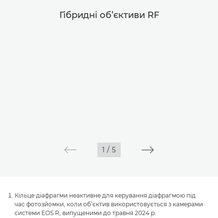
Гібридні об’єктиви RF
1
/
5
Кільце діафрагми неактивне для керування діафрагмою під
час фотозйомки, коли об’єктив використовується з камерами
системи EOS R, випущеними до травня 2024 р.