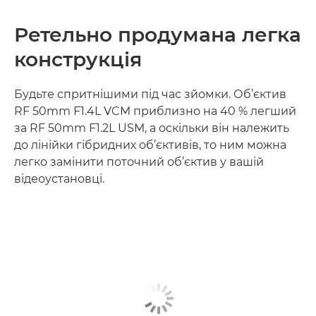
Ретельно продумана легка
конструкція
Будьте спритнішими під час зйомки. Об’єктив
RF 50mm F1.4L VCM приблизно на 40 % легший
за RF 50mm F1.2L USM, а оскільки він належить
до лінійки гібридних об’єктивів, то ним можна
легко замінити поточний об’єктив у вашій
відеоустановці.