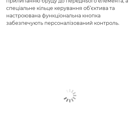
прилипанню бруду до переднього елемента, а
спеціальне кільце керування об’єктива та
настроювана функціональна кнопка
забезпечують персоналізований контроль.