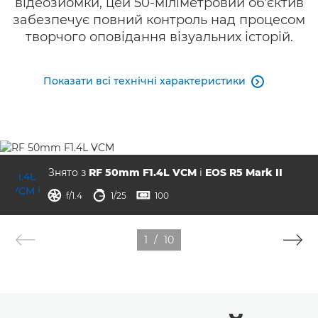
відеозйомки, цей 50-міліметровий об’єктив
забезпечує повний контроль над процесом
творчого оповідання візуальних історій.
Показати всі технічні характеристики

Знято з
RF 50mm F1.4L VCM
і
EOS R5 Mark II
діафрагма
витримка
ISO



f/1.4
1/25
100
1
/
10