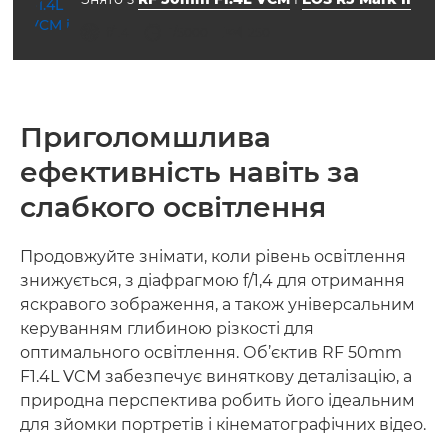
діафрагма
витримка
ISO



f/1.4
1/5000
250
Приголомшлива
ефективність навіть за
слабкого освітлення
Продовжуйте знімати, коли рівень освітлення
знижується, з діафрагмою f/1,4 для отримання
яскравого зображення, а також універсальним
керуванням глибиною різкості для
оптимального освітлення. Об’єктив RF 50mm
F1.4L VCM забезпечує виняткову деталізацію, а
природна перспектива робить його ідеальним
для зйомки портретів і кінематографічних відео.