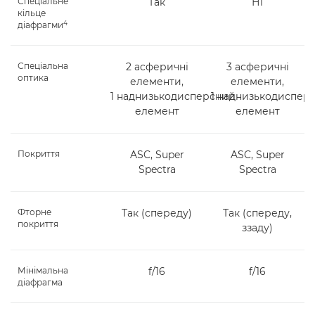
Спеціальне
Так
Ні
кільце
4
діафрагми
Спеціальна
2 асферичні
3 асферичні
оптика
елементи,
елементи,
1 наднизькодисперсний
1 наднизькодиспер
елемент
елемент
Покриття
ASC, Super
ASC, Super
Spectra
Spectra
Фторне
Так (спереду)
Так (спереду,
покриття
ззаду)
Мінімальна
f/16
f/16
діафрагма