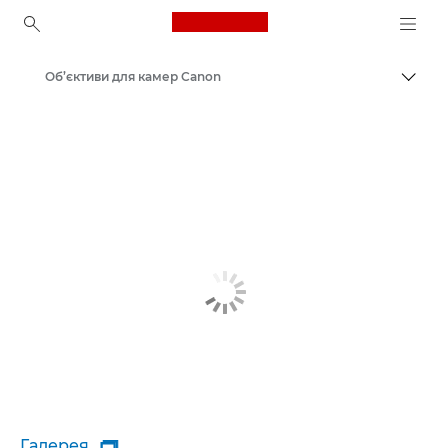
Canon Logo, back to ho
Об’єктиви для камер Canon
Пере
Canon
Галерея
