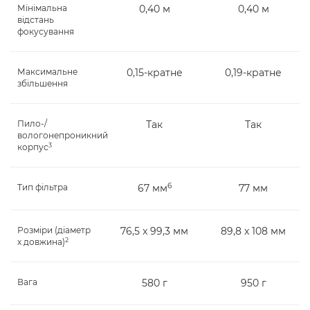
Мінімальна
0,40 м
0,40 м
відстань
фокусування
Максимальне
0,15-кратне
0,19-кратне
збільшення
Пило-/
Так
Так
вологонепроникний
3
корпус
6
Тип фільтра
67 мм
77 мм
Розміри (діаметр
76,5 x 99,3 мм
89,8 x 108 мм
2
х довжина)
Вага
580 г
950 г