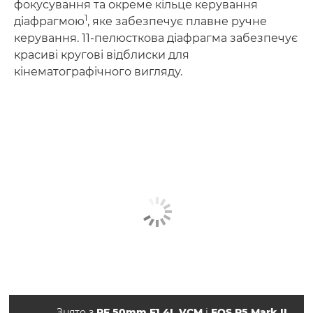
фокусування та окреме кільце керування
1
діафрагмою
, яке забезпечує плавне ручне
керування. 11-пелюсткова діафрагма забезпечує
красиві кругові відблиски для
кінематографічного вигляду.
Знято з
RF 50mm F1.4L VCM
і
EOS R5 Mark II