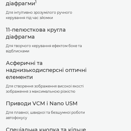
1
діафрагми
Для інтуїтивно зрозумілого ручного
керування під час зйомки
11-пелюсткова кругла
діафрагма
Для творчого керування ефектом боке та
відблисками
Асферичні та
наднизькодисперсні оптичні
елементи
Для створення зображення високої якості
зображення з максимальною різкістю
Приводи VCM і Nano USM
Для плавної, швидкої та безшумної роботи
автофокусу
Спеціальна кнопка та кільце