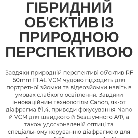
ГІБРИДНИЙ
Технічні характеристики
ОБ’ЄКТИВ ІЗ
Галерея
ПРИРОДНОЮ
Підтримка
ПЕРСПЕКТИВОЮ
Завдяки природній перспективі об’єктив RF
50mm F1.4L VCM чудово підходить для
портретної зйомки та відеозйомки навіть в
умовах слабкого освітлення. Завдяки
інноваційним технологіям Canon, як-от
діафрагма f/1,4, приводи фокусування Nano
й VCM для швидкого й безшумного АФ, а
також удосконаленій оптиці та
спеціальному керуванню діафрагмою для