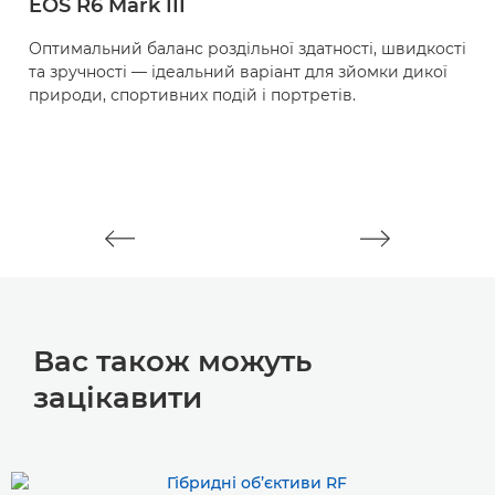
EOS R6 Mark III
R
Оптимальний баланс роздільної здатності, швидкості
Г
та зручності — ідеальний варіант для зйомки дикої
н
природи, спортивних подій і портретів.
п
Вас також можуть
зацікавити