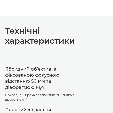
Технічні
характеристики
Гібридний обʼєктив із
фіксованою фокусною
відстанню 50 мм та
діафрагмою F1,4
Природно широка перспектива зі швидкою
діафрагмою f/1,4
Плавний хід кільця