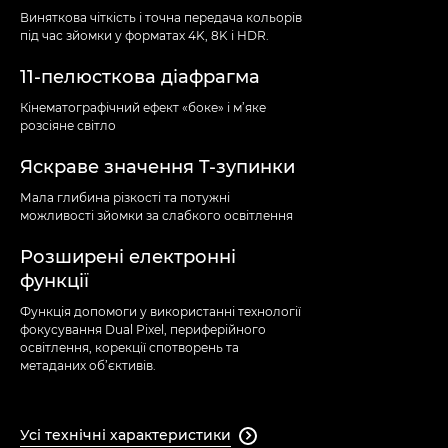
Виняткова чіткість і точна передача кольорів
під час зйомки у форматах 4K, 8K і HDR.
11-пелюсткова діафрагма
Кінематографічний ефект «боке» і м’яке
розсіяне світло
Яскраве значення T-зупинки
Мала глибина різкості та потужні
можливості зйомки за слабкого освітлення
Розширені електронні
функції
Функція допомоги у використанні технології
фокусування Dual Pixel, периферійного
освітлення, корекції спотворень та
метаданих об’єктивів.
Усі технічні характеристики
