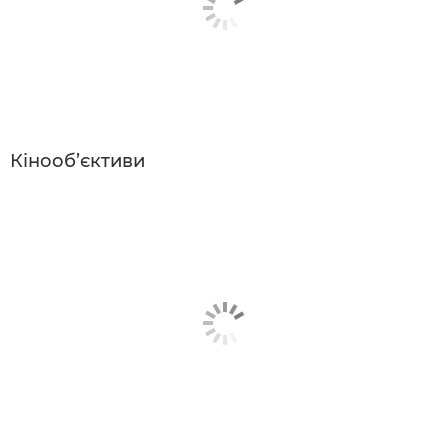
Кінооб’єктиви