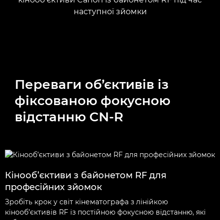
наступної зйомки
Переваги об’єктивів із
фіксованою фокусною
відстанню CN-R
Кінооб’єктиви з байонетом RF для
професійних зйомок
Зробіть крок у світ кінематографа з лінійкою
кінооб’єктивів RF із постійною фокусною відстанню, які