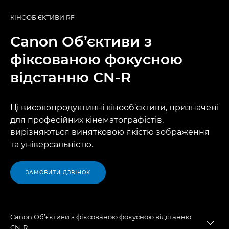
КІНООБ’ЄКТИВИ RF
Canon
Об’єктиви з
фіксованою фокусною
відстанню CN-R
Ці високопродуктивні кінооб’єктиви, призначені
для професійних кінематографістів,
вирізняються винятковою якістю зображення
та універсальністю.
ЗАМОВИТИ ДЗВІНОК
Canon Об’єктиви з фіксованою фокусною відстанню
Togg
CN-R