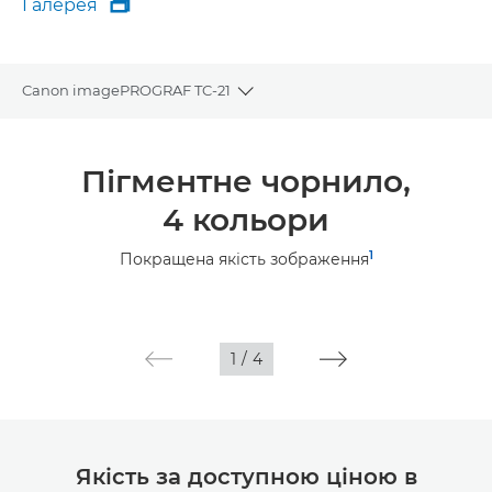
Галерея

Галерея
Canon imagePROGRAF TC-21
Toggle breadcrumbs
Огляд
Пігментне чорнило,
Технічні характеристики
4 кольори
Галерея
1
Покращена якість зображення
Підтримка
1
/
4
Якість за доступною ціною в