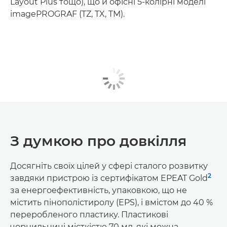
Layout Plus тощо), що й офісні 5-колірні моделі
imagePROGRAF (TZ, TX, TM).
З думкою про довкілля
Досягніть своїх цілей у сфері сталого розвитку
2
завдяки пристрою із сертифікатом EPEAT Gold
за енергоефективність, упаковкою, що не
містить пінополістиролу (EPS), і вмістом до 40 %
переробленого пластику. Пластикові
чорнильниці місткістю 70 мл, які можна