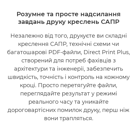
ОГЛЯД
Розумне та просте надсилання
завдань друку креслень САПР
ПЕРЕВАГИ
Незалежно від того, друкуєте ви складні
ЗАВАНТАЖИТИ БРОШУРУ
креслення САПР, технічні схеми чи
ЗАВАНТАЖИТИ ПРОГРАМНЕ ЗАБЕЗПЕЧЕННЯ
багатошарові PDF-файли, Direct Print Plus,
створений для потреб фахівців з
архітектури та інженерії, забезпечить
швидкість, точність і контроль на кожному
кроці. Просто перетягуйте файли,
переглядайте результат у режимі
реального часу та уникайте
дороговартісних помилок друку, перш ніж
вони трапляться.