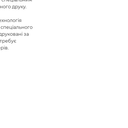
ного друку.
ехнологія
я спеціального
друковані за
отребує
рів.