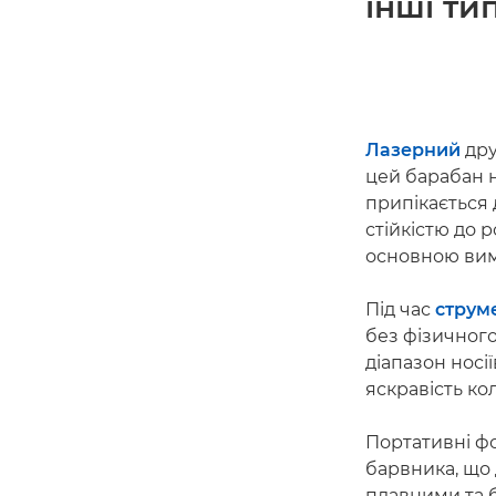
інші ти
Лазерний
дру
цей барабан н
припікається
стійкістю до 
основною вим
Під час
струм
без фізичног
діапазон носі
яскравість ко
Портативні ф
барвника, що 
плавними та 