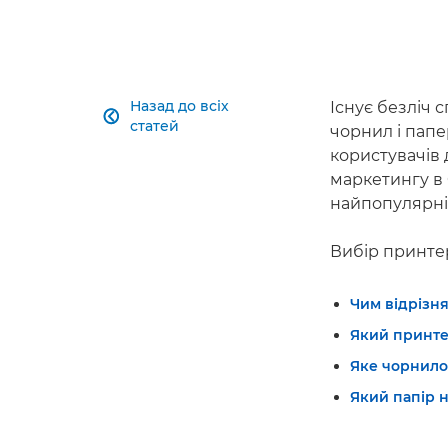
Назад до всіх
Існує безліч 

статей
чорнил і папе
користувачів 
маркетингу в 
найпопулярні
Вибір принтер
Чим відрізня
Який принте
Яке чорнило 
Який папір н