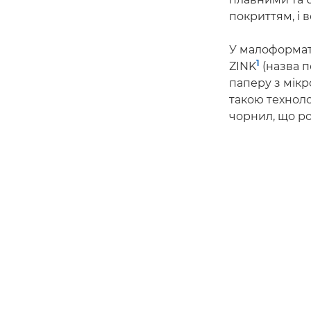
покриттям, і 
У малоформа
1
ZINK
(назва п
паперу з мікр
такою техноло
чорнил, що ро