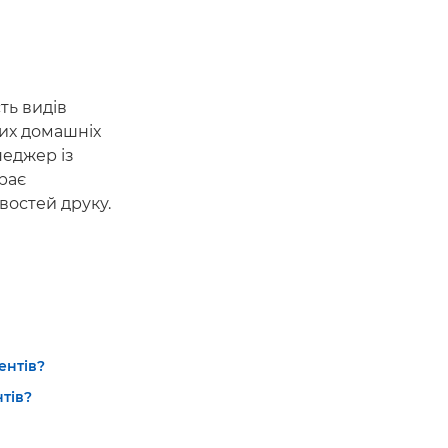
ть видів
них домашніх
неджер із
рає
востей друку.
ентів?
тів?