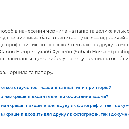
способів нанесення чорнила на папір та велика кількіс
ру, і це викликає багато запитань у всіх — від звичай
до професійних фотографів. Спеціаліст із друку та ме
Canon Europe Сухайб Хуссейн (Suhaib Hussain) розби
ші запитання щодо вибору паперу, чорнил та особли
а, чорнила та паперу.
ються струменеві, лазерні та інші типи принтерів?
р найкраще підходить для використання вдома?
найкраще підходить для друку як фотографій, так і докум
айкраще підходить для друку як фотографій, так і докумен