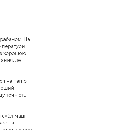
арабаном. На
емператури
 з хорошою
тання, де
ся на папір
ширший
у точність і
сублімації
ості з
і спеціальним