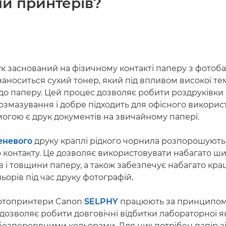
пи принтерів?
к заснований на фізичному контакті паперу з фотоб
аноситься сухий тонер, який під впливом високої т
 до паперу. Цей процес дозволяє робити роздруківки
розмазування і добре підходить для офісного викорис
огою є друк документів на звичайному папері.
еневого
друку краплі рідкого чорнила розпорошують
о контакту. Це дозволяє використовувати набагато 
їв і товщини паперу, а також забезпечує набагато кращ
льорів під час друку фотографій.
отопринтери Canon
SELPHY
працюють за принципом 
дозволяє робити довговічні відбитки лабораторної як
безперервними кольорами. Для них потрібен папір з