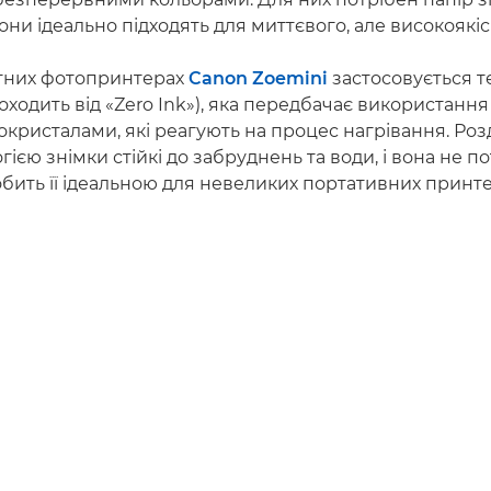
вони ідеально підходять для миттєвого, але високоякіс
тних фотопринтерах
Canon Zoemini
застосовується т
оходить від «Zero Ink»), яка передбачає використанн
окристалами, які реагують на процес нагрівання. Роз
гією знімки стійкі до забруднень та води, і вона не п
бить її ідеальною для невеликих портативних принте