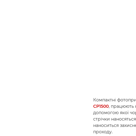
Компактні фотопри
CP1500
, працюють 
допомогою якої чор
стрічки наносятьс
наноситься захисне
проходу.