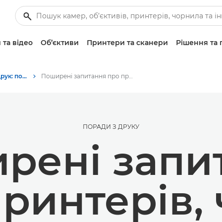
 та відео
Об’єктиви
Принтери та сканери
Рішення та 
Фотографування та друк: поради та методи
Поширені запитання про принтери, чорнила та папір
ПОРАДИ З ДРУКУ
рені запи
ринтерів,