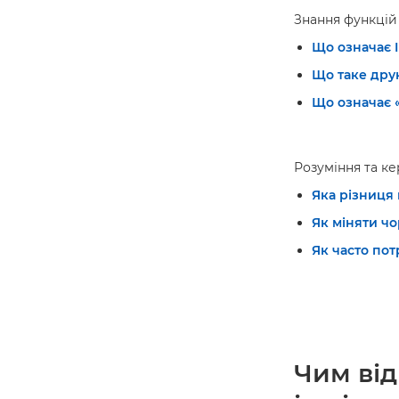
Знання функцій
Що означає I
Що таке друк
Що означає 
Розуміння та к
Яка різниця
Як міняти ч
Як часто пот
Чим від