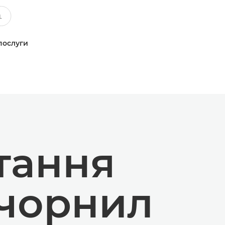
послуги
тання
 чорнил