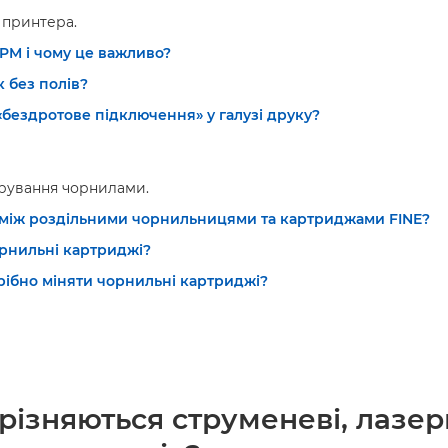
 принтера.
PM і чому це важливо?
 без полів?
«бездротове підключення» у галузі друку?
ерування чорнилами.
 між роздільними чорнильницями та картриджами FINE?
орнильні картриджі?
рібно міняти чорнильні картриджі?
різняються струменеві, лазерн