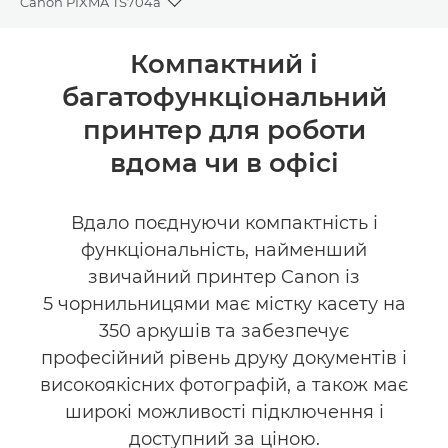
Canon PIXMA TS704a
Toggle breadcrumbs
Огляд
Компактний і
багатофункціональний
Технічні характеристики
принтер для роботи
Підтримка
вдома чи в офісі
ПРИДБАТИ ЧОРНИЛА
Вдало поєднуючи компактність і
функціональність, найменший
звичайний принтер Canon із
5 чорнильницями має містку касету на
350 аркушів та забезпечує
професійний рівень друку документів і
високоякісних фотографій, а також має
широкі можливості підключення і
доступний за ціною.