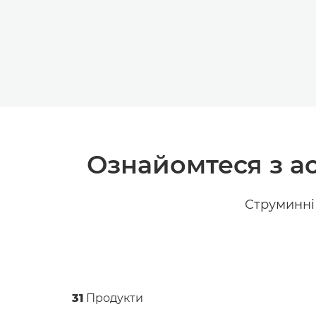
Ознайомтеся з а
Струминні
31
Продукти