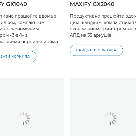
FY GX1040
MAXIFY GX2040
тивно працюйте вдома з
Продуктивно працюйте вдом
идким, компактним,
цим швидким, компактним т
м та економічним
економічним принтером «4-в-
ом «3-в-1» з
АПД на 35 аркушів.
разовими чорнильницями.
ПРИДБАТИ ЧОРНИЛА
БАТИ ЧОРНИЛА