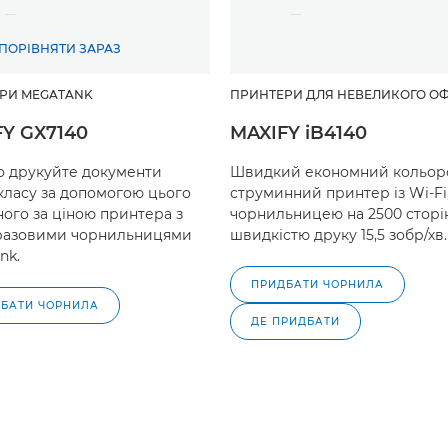
ПОРІВНЯТИ ЗАРАЗ
РИ MEGATANK
ПРИНТЕРИ ДЛЯ НЕВЕЛИКОГО ОФ
Y GX7140
MAXIFY iB4140
 друкуйте документи
Швидкий економний кольор
-класу за допомогою цього
струминний принтер із Wi-Fi
ного за ціною принтера з
чорнильницею на 2500 сторін
разовими чорнильницями
швидкістю друку 15,5 зобр/хв.
nk.
ПРИДБАТИ ЧОРНИЛА
БАТИ ЧОРНИЛА
ДЕ ПРИДБАТИ