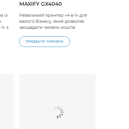
MAXIFY GX4040
а із
Невеликий принтер «4-в-1» для
а
малого бізнесу, який дозволяє
1» з
заощадити чимало коштів
ПРИДБАТИ ЧОРНИЛА