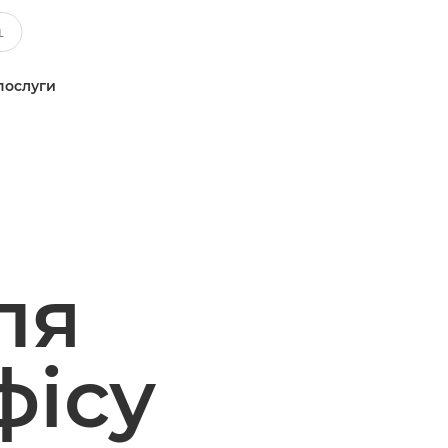
послуги
ля
фісу