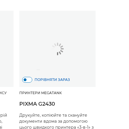
ПОРІВНЯТИ ЗАРАЗ
ІСУ
ПРИНТЕРИ MEGATANK
PIXMA G2430
рій
Друкуйте, копіюйте та скануйте
,
документи вдома за допомогою
зі
цього швидкого принтера «3-в-1» з