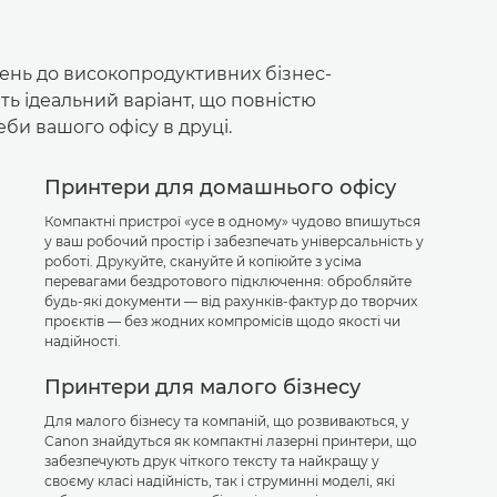
ень до високопродуктивних бізнес-
ть ідеальний варіант, що повністю
би вашого офісу в друці.
Принтери для домашнього офісу
Компактні пристрої «усе в одному» чудово впишуться
у ваш робочий простір і забезпечать універсальність у
роботі. Друкуйте, скануйте й копіюйте з усіма
перевагами бездротового підключення: обробляйте
будь-які документи — від рахунків-фактур до творчих
проєктів — без жодних компромісів щодо якості чи
надійності.
Принтери для малого бізнесу
Для малого бізнесу та компаній, що розвиваються, у
Canon знайдуться як компактні лазерні принтери, що
забезпечують друк чіткого тексту та найкращу у
своєму класі надійність, так і струминні моделі, які