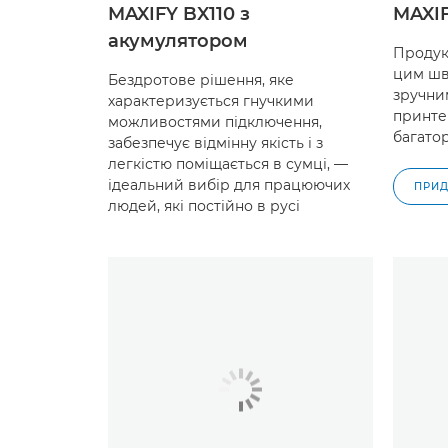
MAXIFY BX110 з
MAXI
акумулятором
Продук
цим шв
Бездротове рішення, яке
зручни
характеризується гнучкими
принтер
можливостями підключення,
багато
забезпечує відмінну якість і з
легкістю поміщається в сумці, —
ідеальний вибір для працюючих
ПРИД
людей, які постійно в русі