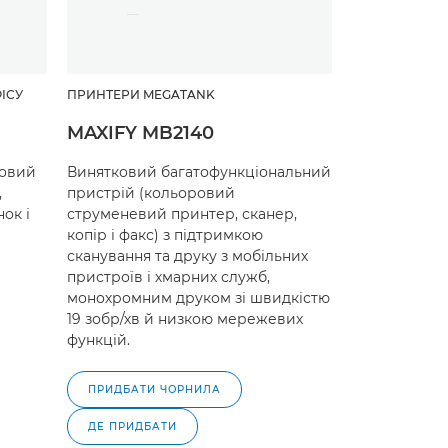
ІСУ
ПРИНТЕРИ MEGATANK
MAXIFY MB2140
овий
Винятковий багатофункціональний
,
пристрій (кольоровий
ок і
струменевий принтер, сканер,
копір і факс) з підтримкою
сканування та друку з мобільних
пристроїв і хмарних служб,
монохромним друком зі швидкістю
19 зобр/хв й низкою мережевих
функцій.
ПРИДБАТИ ЧОРНИЛА
ДЕ ПРИДБАТИ