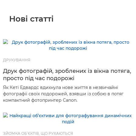
Нові статті
Нові статті
Історії
Поради й техніки
Жанри та методи фотографування
ДРУКУВАННЯ
Друк фотографій, зроблених із вікна потяга,
просто під час подорожі
Як Кеті Едвардс вдихнула нове життя в незвичайні
фотографії своїх подорожей, взявши із собою в потяг
компактний фотопринтер Canon.
ЗЙОМКА ОБ’ЄКТІВ, ЩО РУХАЮТЬСЯ