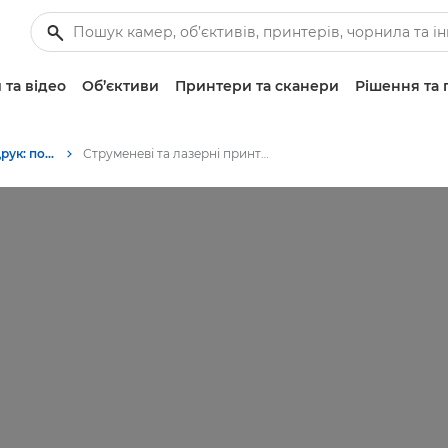
 та відео
Об’єктиви
Принтери та сканери
Рішення та 
Фотографування та друк: поради та методи
Струменеві та лазерні принтери