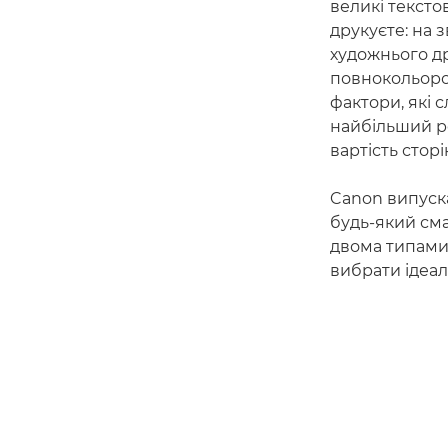
великі текстов
друкуєте: на 
художнього др
повнокольоров
фактори, які 
найбільший ро
вартість сторі
Canon випуск
будь-який сма
двома типами 
вибрати ідеа