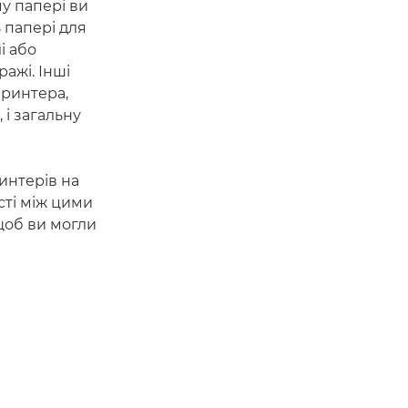
му папері ви
 папері для
і або
ажі. Інші
принтера,
і загальну
интерів на
сті між цими
 щоб ви могли