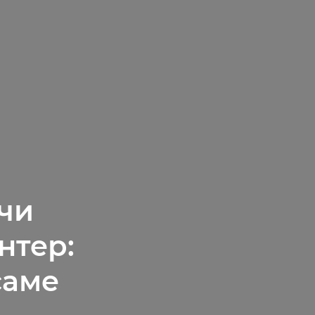
чи
нтер:
саме