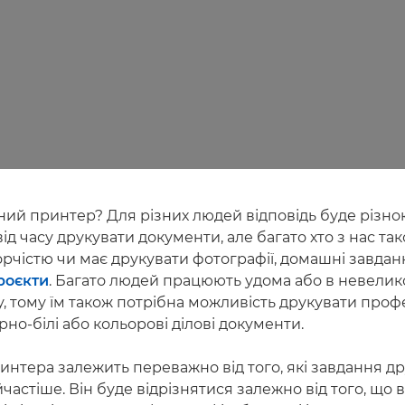
ний принтер? Для різних людей відповідь буде різно
від часу друкувати документи, але багато хто з нас т
рчістю чи має друкувати фотографії, домашні завданн
роєкти
. Багато людей працюють удома або в невелико
у, тому їм також потрібна можливість друкувати проф
но-білі або кольорові ділові документи.
интера залежить переважно від того, які завдання др
частіше. Він буде відрізнятися залежно від того, що в