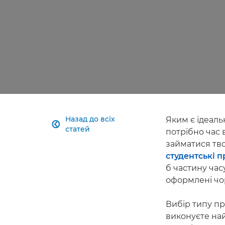
Назад до всіх
Яким є ідеаль

статей
потрібно час 
займатися тво
студентські п
б частину час
оформлені чор
Вибір типу пр
виконуєте най