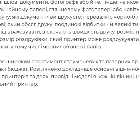
і ділові документи, фотографії або й те, і інше; на яко
звичайному папері, глянцевому фотопапері або навіть
уку; які документи ви друкуєте: переважно чорно-біл
і; який обсяг друку: поодинокі відбитки чи великі тир
слід враховувати, включають швидкість друку, розмір 
змір роздруківки, який принтер може роздрукувати, 
нки, у тому числі чорнило/тонер і папір.
ає широкий асортимент струменевих та лазерних пр
к і бюджет. Розглянемо докладніше основні відмінно
принтерів та деякі провідні моделі в кожній лінійці,
льний принтер.