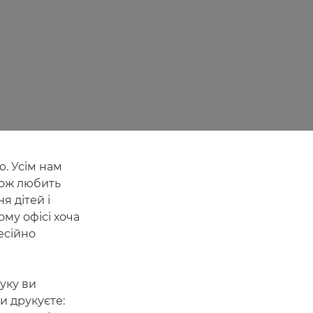
ю. Усім нам
акож любить
я дітей і
му офісі хоча
есійно
уку ви
и друкуєте: