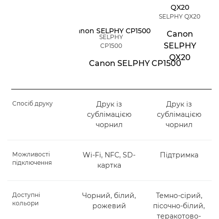
SELPHY QX20
Canon
SELPHY
SELPHY
CP1500
QX20
Canon SELPHY CP1500
Спосіб друку
Друк із
Друк із
сублімацією
сублімацією
чорнил
чорнил
Можливості
Wi-Fi, NFC, SD-
Підтримка
підключення
картка
Доступні
Чорний, білий,
Темно-сірий,
кольори
рожевий
пісочно-білий,
теракотово-