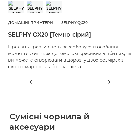
Д
S
ДОМАШНІ ПРИНТЕРИ
|
SELPHY QX20
Д
SELPHY QX20 [Темно-сірий]
к
п
Проявіть креативність, закарбовуючи особливі
моменти життя, за допомогою красивих відбитків, які
ви можете створювати в дорозі у двох розмірах зі
свого смартфона або планшета
Сумісні чорнила й
аксесуари