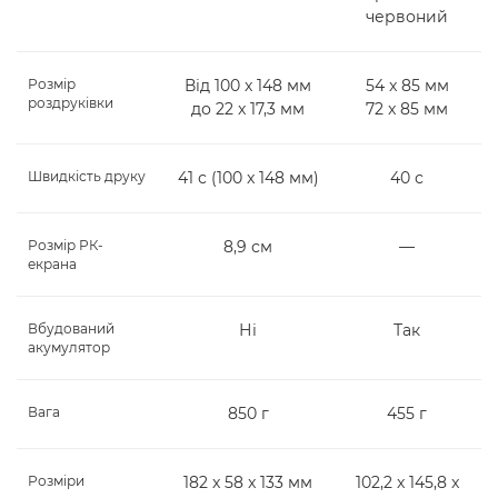
червоний
Розмір
Від 100 x 148 мм
54 x 85 мм
роздруківки
до 22 x 17,3 мм
72 x 85 мм
Швидкість друку
41 с (100 x 148 мм)
40 с
Розмір РК-
8,9 см
—
екрана
Вбудований
Ні
Так
акумулятор
Вага
850 г
455 г
Розміри
182 x 58 x 133 мм
102,2 x 145,8 x