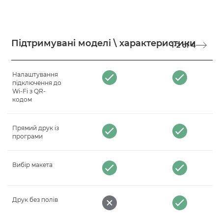
Підтримувані моделі \ характеристики
1-2
of
4
Налаштування
підключення до
Wi-Fi з QR-
кодом
Прямий друк із
програми
Вибір макета
Друк без полів