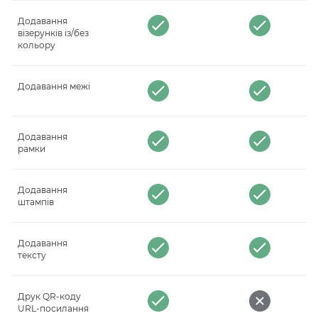
Додавання
візерунків із/без
кольору
Додавання межі
Додавання
рамки
Додавання
штампів
Додавання
тексту
Друк QR-коду
URL-посилання