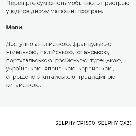
Перевірте сумісність мобільного пристрою
у відповідному магазині програм.
Мови
Доступно англійською, французькою,
німецькою, італійською, іспанською,
португальською, російською, турецькою,
українською, японською, корейською,
спрощеною китайською, традиційною
китайською.
SELPHY CP1500
SELPHY QX20