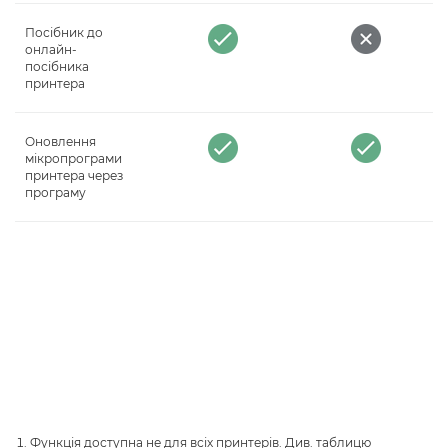
Посібник до
онлайн-
посібника
принтера
Оновлення
мікропрограми
принтера через
програму
Функція доступна не для всіх принтерів. Див. таблицю