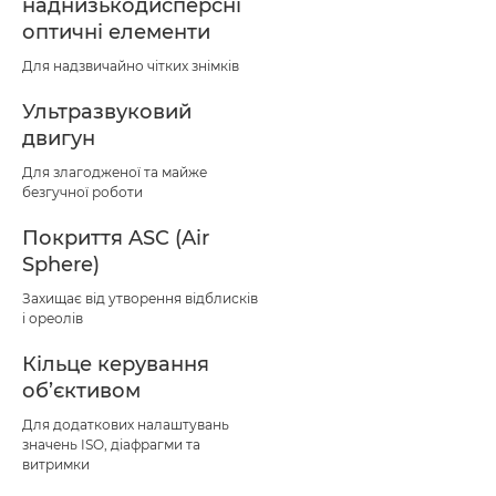
наднизькодисперсні
оптичні елементи
Для надзвичайно чітких знімків
Ультразвуковий
двигун
Для злагодженої та майже
безгучної роботи
Покриття ASC (Air
Sphere)
Захищає від утворення відблисків
і ореолів
Кільце керування
об’єктивом
Для додаткових налаштувань
значень ISO, діафрагми та
витримки