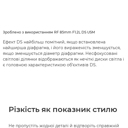
Зроблено з використанням RF 85mm F1.2L DS USM
Ефект DS найбільш помітний, якщо встановлена​
найширша діафрагма, і його вираженість зменшується,
якщо зменшується діаметр діафрагми. Несфокусовані
світлові ділянки відображаються як нечіткі диски світла і
є головною характеристикою об’єктивів DS.
Різкість як показник стилю
Не пропустіть жодної деталі й відтворіть справжній