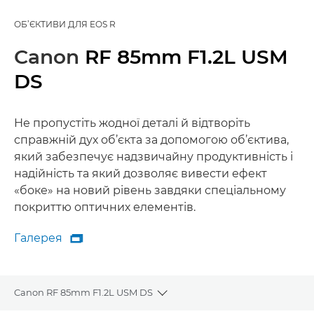
ОБ’ЄКТИВИ ДЛЯ EOS R
Canon
RF 85mm F1.2L USM
DS
Не пропустіть жодної деталі й відтворіть
справжній дух об’єкта за допомогою об’єктива,
який забезпечує надзвичайну продуктивність і
надійність та який дозволяє вивести ефект
«боке» на новий рівень завдяки спеціальному
покриттю оптичних елементів.
Галерея

Галерея
Canon RF 85mm F1.2L USM DS
Toggle breadcrumbs