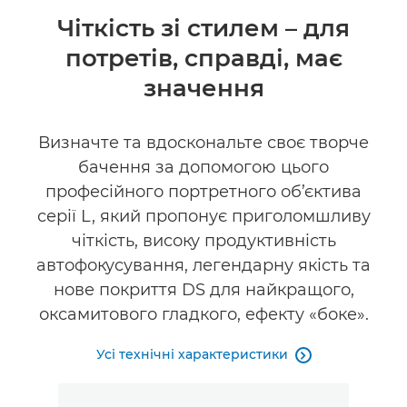
Огляд
Чіткість зі стилем – для
потретів, справді, має
Технічні характеристики
значення
Галерея
Визначте та вдоскональте своє творче
Підтримка
бачення за допомогою цього
професійного портретного об’єктива
серії L, який пропонує приголомшливу
чіткість, високу продуктивність
автофокусування, легендарну якість та
нове покриття DS для найкращого,
оксамитового гладкого, ефекту «боке».
Усі технічні характеристики
