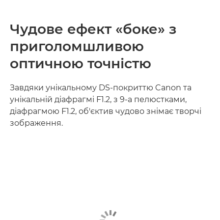
Чудове ефект «боке» з
приголомшливою
оптичною точністю
Завдяки унікальному DS-покриттю Canon та
унікальній діафрагмі F1.2, з 9-а пелюстками,
діафрагмою F1.2, об'єктив чудово знімає творчі
зображення.