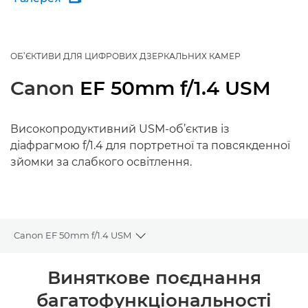
ОБ’ЄКТИВИ ДЛЯ ЦИФРОВИХ ДЗЕРКАЛЬНИХ КАМЕР
Canon
EF 50mm f/1.4 USM
Високопродуктивний USM-об’єктив із
діафрагмою f/1.4 для портретної та повсякденної
зйомки за слабкого освітлення.
Canon EF 50mm f/1.4 USM
Toggle breadcrumbs
Огляд
Виняткове поєднання
багатофункціональності
Технічні характеристики