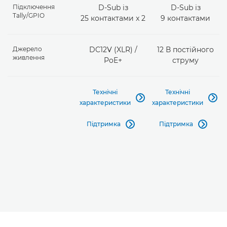
Підключення
D-Sub із
D-Sub із
Tally/GPIO
25 контактами x 2
9 контактами
Джерело
DC12V (XLR) /
12 В постійного
живлення
PoE+
струму
Технічні
Технічні


характеристики
характеристики
Підтримка
Підтримка

