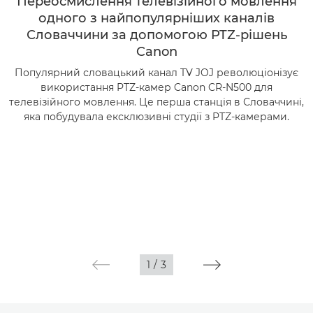
Переосмислення телевізійного мовлення
одного з найпопулярніших каналів
Словаччини за допомогою PTZ-рішень
Canon
Популярний словацький канал TV JOJ революціонізує
використання PTZ-камер Canon CR-N500 для
телевізійного мовлення. Це перша станція в Словаччині,
яка побудувала ексклюзивні студії з PTZ-камерами.
1
/
3