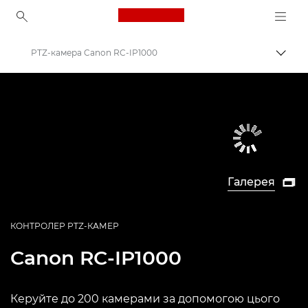
Canon Logo, back to ho
PTZ-камера Canon RC-IP1000
Пере
Canon
PTZ-камери та дистанційно керовані мережеві камери
Галерея

КОНТРОЛЕР PTZ-КАМЕР
Canon
RC-IP1000
Керуйте до 200 камерами за допомогою цього