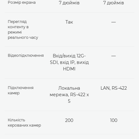
Розмір екрана
7 дюймів
7 дюймів
Перегляд
Так
—
контенту в
режимі
реального часу
Відеопідключення
Вхід/вихід 12G-
—
SDI, вхід IP, вихід
HDMI
Підключення
Локальна
LAN, RS-422
камер
мережа, RS-422 x
5
Кількість
200
100
керованих камер