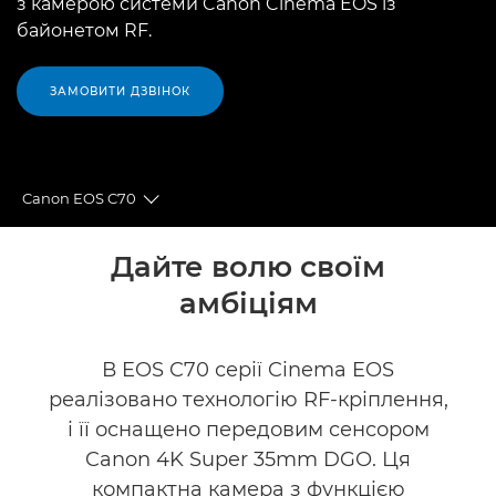
з камерою системи Canon Cinema EOS із
байонетом RF.
ЗАМОВИТИ ДЗВІНОК
Canon EOS C70
Toggle breadcrumbs
Огляд
Дайте волю своїм
амбіціям
Технічні характеристики
Галерея
В EOS C70 серії Cinema EOS
реалізовано технологію RF-кріплення,
Аксесуари
і її оснащено передовим сенсором
Canon 4K Super 35mm DGO. Ця
Підтримка
компактна камера з функцією