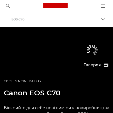
Canon Logo, back to ho
EOS C70
Пере
Canon
Любительські та професійні відеокамери
Галерея

СИСТЕМА CINEMA EOS
Canon
EOS C70
Відкрийте для себе нові виміри кіновиробництва