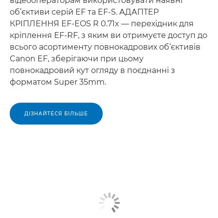
відеооператорам використовувати наявні
об’єктиви серій EF та EF-S. АДАПТЕР
КРІПЛЕННЯ EF-EOS R 0.71x — перехідник для
кріплення EF-RF, з яким ви отримуєте доступ до
всього асортименту повнокадрових об’єктивів
Canon EF, зберігаючи при цьому
повнокадровий кут огляду в поєднанні з
форматом Super 35mm.
ДІЗНАЙТЕСЯ БІЛЬШЕ