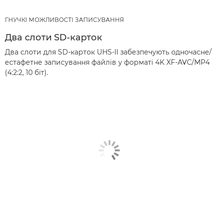
ГНУЧКІ МОЖЛИВОСТІ ЗАПИСУВАННЯ
Два слоти SD-карток
Два слоти для SD-карток UHS-II забезпечують одночасне/
естафетне записування файлів у форматі 4K XF-AVC/MP4
(4:2:2, 10 біт).