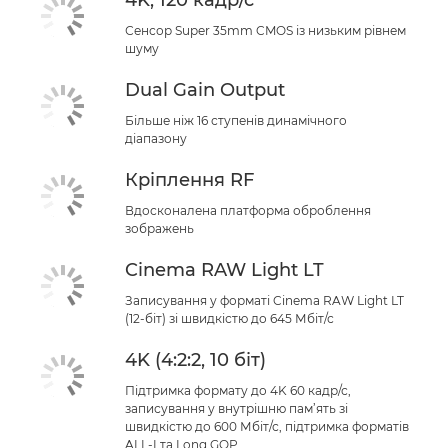
4K, 120 кадр/с
Сенсор Super 35mm CMOS із низьким рівнем
шуму
Dual Gain Output
Більше ніж 16 ступенів динамічного
діапазону
Кріплення RF
Вдосконалена платформа оброблення
зображень
Cinema RAW Light LT
Записування у форматі Cinema RAW Light LT
(12-біт) зі швидкістю до 645 Мбіт/с
4K (4:2:2, 10 біт)
Підтримка формату до 4K 60 кадр/с,
записування у внутрішню пам’ять зі
швидкістю до 600 Мбіт/с, підтримка форматів
ALL-I та Long GOP