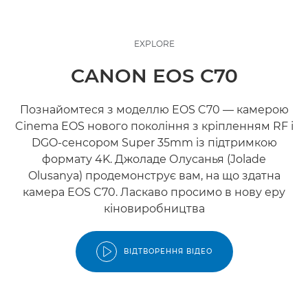
EXPLORE
CANON EOS C70
Познайомтеся з моделлю EOS C70 — камерою
Cinema EOS нового покоління з кріпленням RF і
DGO-сенсором Super 35mm із підтримкою
формату 4K. Джоладе Олусанья (Jolade
Olusanya) продемонструє вам, на що здатна
камера EOS C70. Ласкаво просимо в нову еру
кіновиробництва
ВІДТВОРЕННЯ ВІДЕО