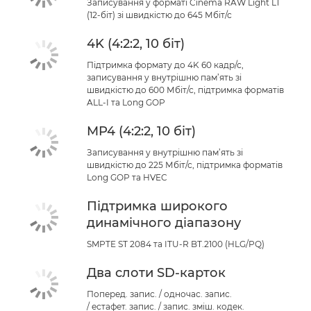
Записування у форматі Cinema RAW Light LT
(12-біт) зі швидкістю до 645 Мбіт/с
4K (4:2:2, 10 біт)
Підтримка формату до 4K 60 кадр/с,
записування у внутрішню пам’ять зі
швидкістю до 600 Мбіт/с, підтримка форматів
ALL-I та Long GOP
MP4 (4:2:2, 10 біт)
Записування у внутрішню пам’ять зі
швидкістю до 225 Мбіт/с, підтримка форматів
Long GOP та HVEC
Підтримка широкого
динамічного діапазону
SMPTE ST 2084 та ITU-R BT.2100 (HLG/PQ)
Два слоти SD-карток
Поперед. запис. / одночас. запис.
/ естафет. запис. / запис. зміш. кодек.