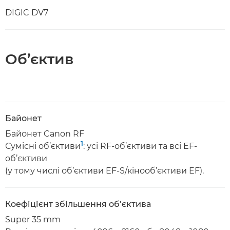
DIGIC DV7
Об’єктив
Байонет
Байонет Canon RF
1
Сумісні об’єктиви
: усі RF-об’єктиви та всі EF-
об’єктиви
(у тому числі об’єктиви EF-S/кінооб’єктиви EF).
Коефіцієнт збільшення об’єктива
Super 35 mm