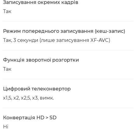
Записування окремих кадрів
Так
Режим попереднього записування (кеш-запис)
Так, 3 секунди (лише записування XF-AVC)
Функція зворотної розгортки
Так
Цифровий телеконвертор
x1,5, x2, x2,5, x3, вимк.
Конвертація HD > SD
Ні