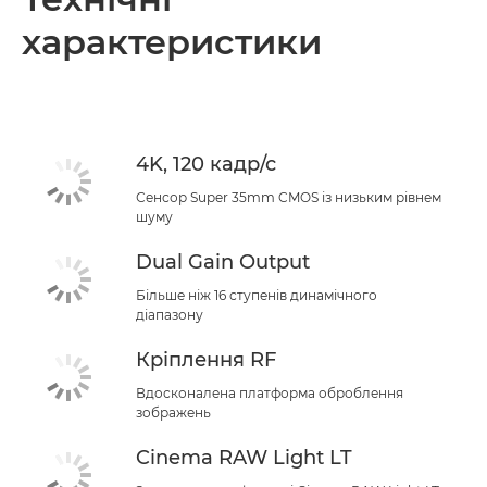
характеристики
Технічні характеристики
Підтримка
4K, 120 кадр/с
Сенсор Super 35mm CMOS із низьким рівнем
шуму
Dual Gain Output
Більше ніж 16 ступенів динамічного
діапазону
Кріплення RF
Вдосконалена платформа оброблення
зображень
Cinema RAW Light LT