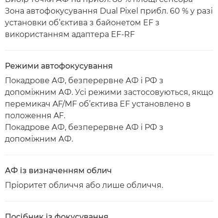
Зона автофокусування Dual Pixel прибл. 60 % у разі
установки об’єктива з байонетом EF з
використанням адаптера EF-RF
Режими автофокусування
Покадрове АФ, безперервне АФ і РФ з
допоміжним АФ. Усі режими застосовуються, якщо
перемикач AF/MF об’єктива EF установлено в
положення AF.
Покадрове АФ, безперервне АФ і РФ з
допоміжним АФ.
АФ із визначенням облич
Пріоритет обличчя або лише обличчя.
Посібник із фокусування