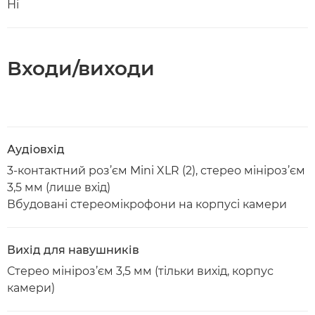
Ні
Входи/виходи
Аудіовхід
3-контактний роз’єм Mini XLR (2), стерео мініроз’єм
3,5 мм (лише вхід)
Вбудовані стереомікрофони на корпусі камери
Вихід для навушників
Стерео мініроз’єм 3,5 мм (тільки вихід, корпус
камери)