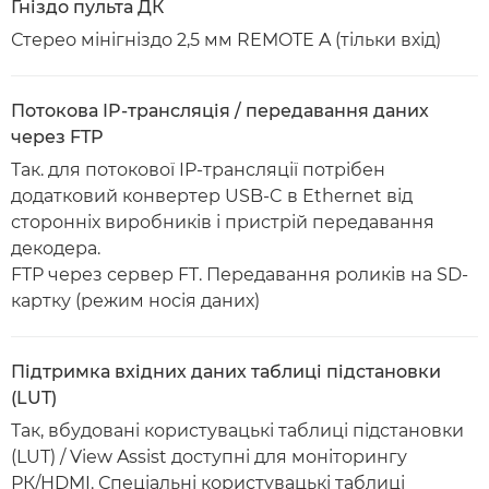
Гніздо пульта ДК
Стерео мінігніздо 2,5 мм REMOTE A (тільки вхід)
Потокова IP-трансляція / передавання даних
через FTP
Так. для потокової IP-трансляції потрібен
додатковий конвертер USB-C в Ethernet від
сторонніх виробників і пристрій передавання
декодера.
FTP через сервер FT. Передавання роликів на SD-
картку (режим носія даних)
Підтримка вхідних даних таблиці підстановки
(LUT)
Так, вбудовані користувацькі таблиці підстановки
(LUT) / View Assist доступні для моніторингу
РК/HDMI. Спеціальні користувацькі таблиці