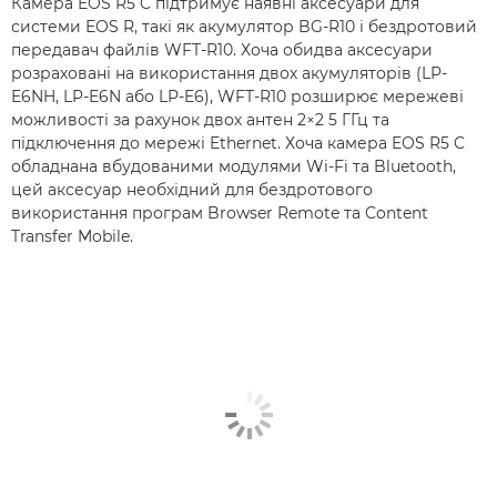
Камера EOS R5 C підтримує наявні аксесуари для
системи EOS R, такі як акумулятор BG-R10 і бездротовий
передавач файлів WFT-R10. Хоча обидва аксесуари
розраховані на використання двох акумуляторів (LP-
E6NH, LP-E6N або LP-E6), WFT-R10 розширює мережеві
можливості за рахунок двох антен 2×2 5 ГГц та
підключення до мережі Ethernet. Хоча камера EOS R5 C
обладнана вбудованими модулями Wi-Fi та Bluetooth,
цей аксесуар необхідний для бездротового
використання програм Browser Remote та Content
Transfer Mobile.