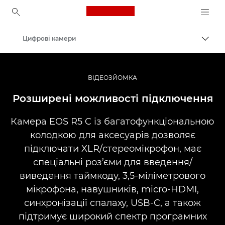
Canon Logo, back to ho
Цифрові камери
Пере
Canon
ВІДЕОЗЙОМКА
Розширені можливості підключення
Камера EOS R5 C із багатофункціональною
колодкою для аксесуарів дозволяє
підключати XLR/стереомікрофон, має
спеціальні роз’єми для введення/
виведення таймкоду, 3,5-міліметрового
мікрофона, навушників, micro-HDMI,
синхронізації спалаху, USB-C, а також
підтримує широкий спектр програмних