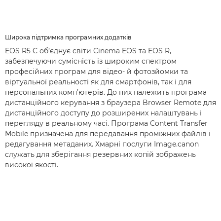
Широка підтримка програмних додатків
EOS R5 C об’єднує світи Cinema EOS та EOS R,
забезпечуючи сумісність із широким спектром
професійних програм для відео- й фотозйомки та
віртуальної реальності як для смартфонів, так і для
персональних комп’ютерів. До них належить програма
дистанційного керування з браузера Browser Remote для
дистанційного доступу до розширених налаштувань і
перегляду в реальному часі. Програма Content Transfer
Mobile призначена для передавання проміжних файлів і
редагування метаданих. Хмарні послуги Image.canon
служать для зберігання резервних копій зображень
високої якості.