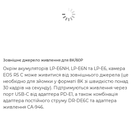
Зовнішнє джерело живлення для 8K/60P
Окрім акумуляторів LP-E6NH, LP-E6N та LP-E6, камера
EOS R5 C може живитися від зовнішнього джерела (це
необхідно для зйомки у форматі 8K зі швидкістю понад
30 кадрів на секунду). Підтримуються живлення через
порт USB-C від адаптера PD-E1, а також комбінація
адаптера постійного струму DR-DE6C та адаптера
живлення CA-946.