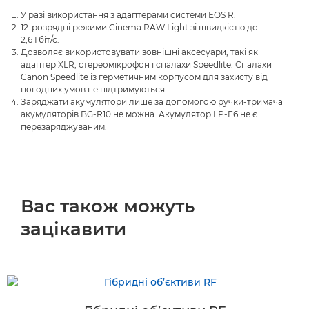
У разі використання з адаптерами системи EOS R.
12-розрядні режими Cinema RAW Light зі швидкістю до
2,6 Гбіт/с.
Дозволяє використовувати зовнішні аксесуари, такі як
адаптер XLR, стереомікрофон і спалахи Speedlite. Спалахи
Canon Speedlite із герметичним корпусом для захисту від
погодних умов не підтримуються.
Заряджати акумулятори лише за допомогою ручки-тримача
акумуляторів BG-R10 не можна. Акумулятор LP-E6 не є
перезаряджуваним.
Вас також можуть
зацікавити