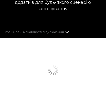
додатків для будь-якого сценарію
застосування.
Розширені можливості підключення
ВІДЕО 8K FF
ФОТО НА 45 МЕГАПІКСЕЛІВ
ОБ’ЄКТИВИ
АВТОМАТИЧНЕ ФОКУСУВАННЯ DUAL PIXEL CMOS
ФОРМАТИ ЗАПИСУВАННЯ
КОМПАКТНИЙ ДИЗАЙН