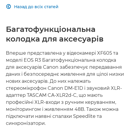
Назад до всіх статей

ШИРОКІ МОЖЛИВІСТЬ ПІДКЛЮЧЕННЯ
Багатофункціональна
колодка для аксесуарів
Вперше представлена у відеокамері XF605 та
моделі EOS R3 Багатофункціональна колодка
для аксесуарів Canon забезпечує передавання
даних і безпосереднє живлення для цілої низки
нових аксесуарів. До них належать
стереомікрофон Canon DM-E1D і звуковий XLR-
адаптер TASCAM CA-XLR2d-C, що мають
професійні XLR-входи з ручним керуванням,
моніторингом і живленням 48В. Також можна
підключати наявні спалахи Speedlite та
синхронізатори.