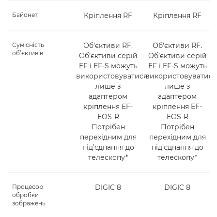
Байонет
Кріплення RF
Кріплення RF
Сумісність
Об’єктиви RF.
Об’єктиви RF.
об’єктивів
Об’єктиви серій
Об’єктиви серій
EF і EF-S можуть
EF і EF-S можуть
використовуватися
використовуватися
лише з
лише з
адаптером
адаптером
кріплення EF-
кріплення EF-
EOS-R
EOS-R
Потрібен
Потрібен
перехідним для
перехідним для
під’єднання до
під’єднання до
телескопу*
телескопу*
Процесор
DIGIC 8
DIGIC 8
обробки
зображень