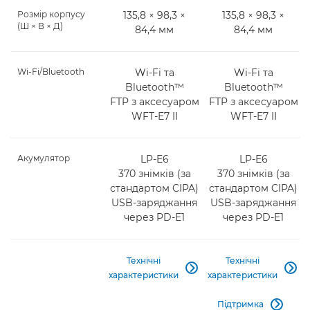
Розмір корпусу
135,8 × 98,3 ×
135,8 × 98,3 ×
(Ш × В × Д)
84,4 мм
84,4 мм
Wi-Fi/Bluetooth
Wi-Fi та
Wi-Fi та
Bluetooth™
Bluetooth™
FTP з аксесуаром
FTP з аксесуаром
WFT-E7 II
WFT-E7 II
Акумулятор
LP-E6
LP-E6
370 знімків (за
370 знімків (за
стандартом CIPA)
стандартом CIPA)
USB-заряджання
USB-заряджання
через PD-E1
через PD-E1
Технічні
Технічні


характеристики
характеристики
Підтримка
