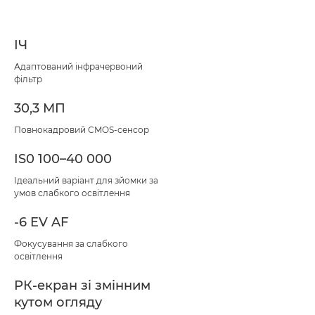
ІЧ
Адаптований інфрачервоний
фільтр
30,3 МП
Повнокадровий CMOS-сенсор
IS0 100–40 000
Ідеальний варіант для зйомки за
умов слабкого освітлення
-6 EV AF
Фокусування за слабкого
освітлення
РК-екран зі змінним
кутом огляду