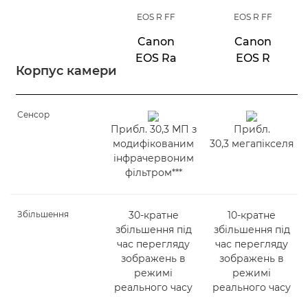
EOS R FF
EOS R FF
Canon
Canon
EOS Ra
EOS R
Корпус камери
Сенсор
Прибл. 30,3 МП з
Прибл.
модифікованим
30,3 мегапікселя
інфрачервоним
фільтром***
Збільшення
30-кратне
10-кратне
збільшення під
збільшення під
час перегляду
час перегляду
зображень в
зображень в
режимі
режимі
реального часу
реального часу