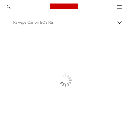
Canon Logo, back to ho
Камера Canon EOS Ra
Пере
Canon
Цифрові камери