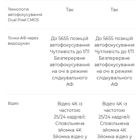
Технологія
Так
Так
автофокусування
Dual Pixel CMOS
Точки АФ через
До 5655 позицій
До 5655 позицій
видошукач
автофокусування
автофокусування
Чутливість до f/11
Чутливість до f/11
Безперервне
Безперервне
автофокусування
автофокусування
на очі в режимі
на очі в режимі
слідкувального
слідкувального
АФ
АФ
Відео
Відео 4K із
Відео 4K із
частотою
частотою
25/24 кадрів/с
25/24 кадрів/с
Сповільнена
Сповільнена
зйомка 4K
зйомка 4K
Зйомка відео у
Зйомка відео у