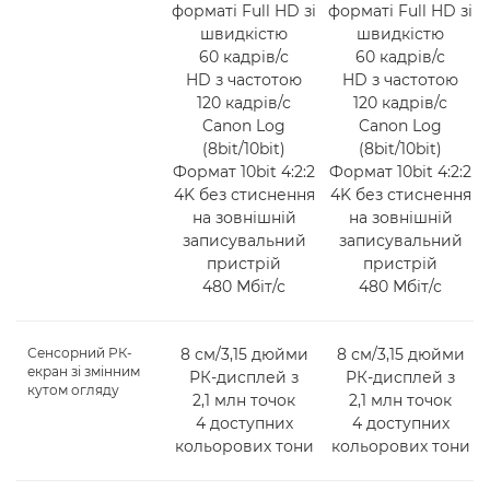
форматі Full HD зі
форматі Full HD зі
швидкістю
швидкістю
60 кадрів/с
60 кадрів/с
HD з частотою
HD з частотою
120 кадрів/с
120 кадрів/с
Canon Log
Canon Log
(8bit/10bit)
(8bit/10bit)
Формат 10bit 4:2:2
Формат 10bit 4:2:2
4K без стиснення
4K без стиснення
на зовнішній
на зовнішній
записувальний
записувальний
пристрій
пристрій
480 Мбіт/с
480 Мбіт/с
Сенсорний РК-
8 см/3,15 дюйми
8 см/3,15 дюйми
екран зі змінним
РК-дисплей з
РК-дисплей з
кутом огляду
2,1 млн точок
2,1 млн точок
4 доступних
4 доступних
кольорових тони
кольорових тони