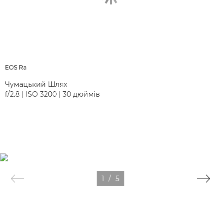
EOS Ra
Чумацький Шлях
f/2.8 | ISO 3200 | 30 дюймів
1
/
5