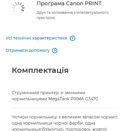
Програма Canon PRINT
Друк та копіювання з інтелектуального
пристрою
Усі технічні характеристики

Отримати допомогу

Комплектація
Струминний принтер зі змінними
чорнильницями MegaTank PIXMA G3470
Чотири чорнильниці з великим запасом чорнил:
одна чорнильниця чорної фарби, одна
чорнильниця блакитної, пурпурової, жовтої