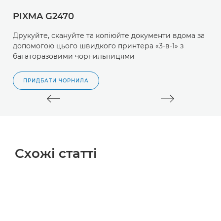
PIXMA G2470
P
Друкуйте, скануйте та копіюйте документи вдома за
Д
допомогою цього швидкого принтера «3-в-1» з
в
багаторазовими чорнильницями
п
ПРИДБАТИ ЧОРНИЛА
Схожі статті