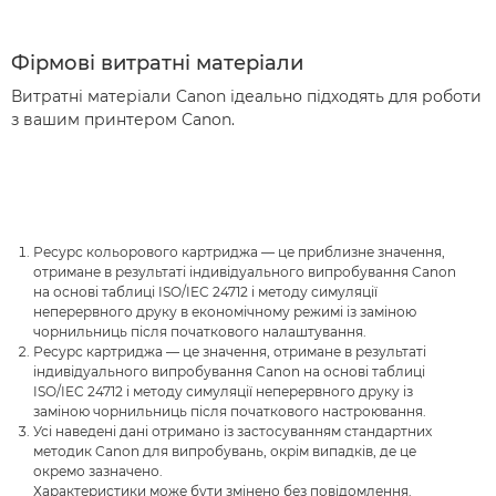
Фірмові витратні матеріали
Витратні матеріали Canon ідеально підходять для роботи
з вашим принтером Canon.
Ресурс кольорового картриджа — це приблизне значення,
отримане в результаті індивідуального випробування Canon
на основі таблиці ISO/IEC 24712 і методу симуляції
неперервного друку в економічному режимі із заміною
чорнильниць після початкового налаштування.
Ресурс картриджа — це значення, отримане в результаті
індивідуального випробування Canon на основі таблиці
ISO/IEC 24712 і методу симуляції неперервного друку із
заміною чорнильниць після початкового настроювання.
Усі наведені дані отримано із застосуванням стандартних
методик Canon для випробувань, окрім випадків, де це
окремо зазначено.
Характеристики може бути змінено без повідомлення.