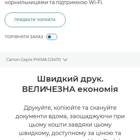
чорнильницями та підтримкою Wi-Fi.
ПРИДБАТИ ЧОРНИЛА
ПОРІВНЯТИ ЗАРАЗ
Canon Серія PIXMA G3470
Toggle breadcrumbs
Огляд
Швидкий друк.
ВЕЛИЧЕЗНА економія
Технічні характеристики
Підтримка
Друкуйте, копіюйте та скануйте
документи вдома, заощаджуючи при
ПРИДБАТИ ЧОРНИЛА
цьому кошти завдяки цьому
швидкому, доступному за ціною та