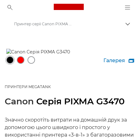
Canon Logo, back to ho
Принтер серії Canon PIXMA G3470
Пере
Canon
Принтери Canon
Галерея

ПРИНТЕРИ MEGATANK
Canon
Серія PIXMA G3470
Значно скоротіть витрати на домашній друк за
допомогою цього швидкого і простого у
використанні принтера «3-в-1» з багаторазовими