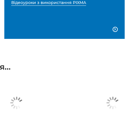
Відеоуроки з використання PIXMA

...