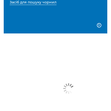
Засіб для пошуку чорнил
