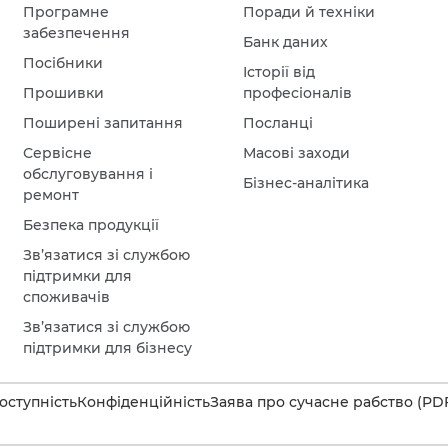
Програмне
Поради й техніки
забезпечення
Банк даних
Посібники
Історії від
Прошивки
професіоналів
Поширені запитання
Посланці
Сервісне
Масові заходи
обслуговування і
Бізнес-аналітика
ремонт
Безпека продукції
Зв’язатися зі службою
підтримки для
споживачів
Зв’язатися зі службою
підтримки для бізнесу
оступність
Конфіденційність
Заява про сучасне рабство (PD