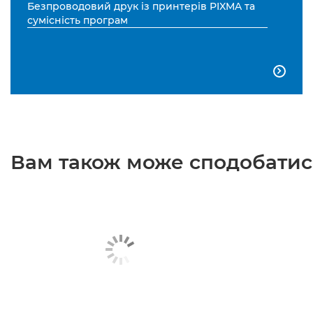
Безпроводовий друк із принтерів PIXMA та
сумісність програм

Вам також може сподобатися