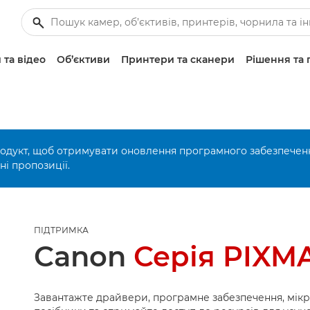
 та відео
Об’єктиви
Принтери та сканери
Рішення та 
родукт, щоб отримувати оновлення програмного забезпечен
і пропозиції.
ПІДТРИМКА
Canon
Серія PIXM
Завантажте драйвери, програмне забезпечення, мік