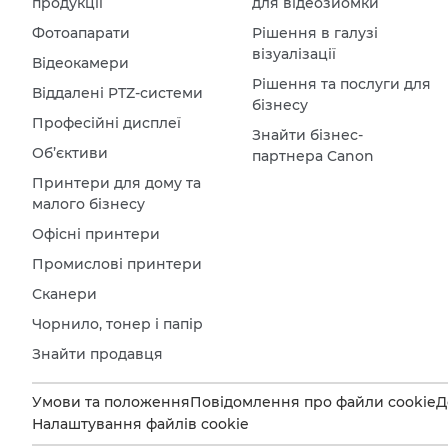
продукції
для відеозйомки
Фотоапарати
Рішення в галузі
візуалізації
Відеокамери
Рішення та послуги для
Віддалені PTZ-системи
бізнесу
Професійні дисплеї
Знайти бізнес-
Об’єктиви
партнера Canon
Принтери для дому та
малого бізнесу
Офісні принтери
Промислові принтери
Сканери
Чорнило, тонер і папір
Знайти продавця
Умови та положення
Повідомлення про файли cookie
Д
Налаштування файлів cookie