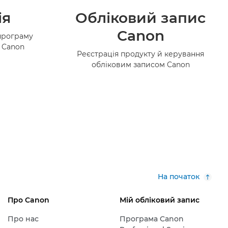
ія
Обліковий запис
Canon
програму
в Canon
Реєстрація продукту й керування
обліковим записом Canon
На початок
Про Canon
Мій обліковий запис
Про нас
Програма Canon